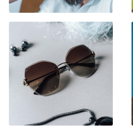
Аксесоари
Кутия:
Да
Кърпичка за почистване:
Да
Други
Пол:
Дамски
Категория:
Слънчеви очила
Марка:
Tom Ford
Предназначение:
Мода
Код:
FT0685 52P 52