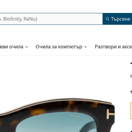
Търсене
еви очила
Очила за компютър
Разтвори и акс