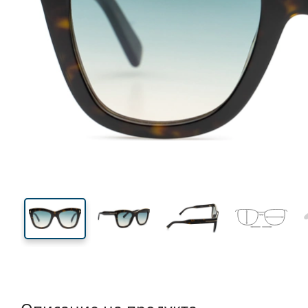
137 mm
Ширина
Ширин
на стъкл
45 mm
52 mm
Височина на стъклото
Ширина на стъклото