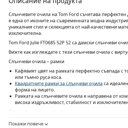
Описание на продукта
Слънчевите очила на Tom Ford съчетава перфектен д
е една от иконите на съвременната модна индустрия
уникалния стил и селекцията от най-качествени мат
изключителна.
Tom Ford Julie FT0685 52P 52
са дамски слънчеви очил
Вижте как изглеждате с тези слънчеви очила с вирту
Слънчеви очила – рамки
Кафявият цвят на рамката перфектно съвпада с т
или тъмно руса коса.
Квадратните рамки за слънчеви очила
са идеален
форма на лицето.
Рамката на слънчевите очила е направена от ком
висока издръжливост, стабилност и изключителен
Слънчеви очила – стъкла
Зелените лещи намаляват интензитета на светлина
Покажи повече
изкривяват цветовете.