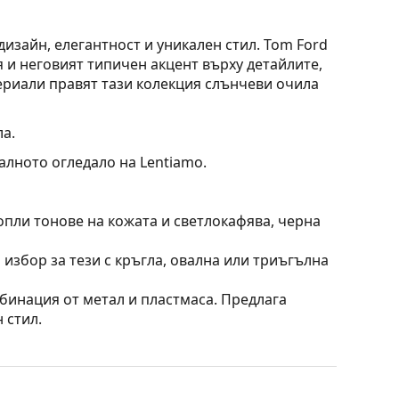
изайн, елегантност и уникален стил. Tom Ford
 и неговият типичен акцент върху детайлите,
ериали правят тази колекция слънчеви очила
а.
алното огледало на Lentiamo.
опли тонове на кожата и светлокафява, черна
 избор за тези с кръгла, овална или триъгълна
бинация от метал и пластмаса. Предлага
 стил.
та, без да влияят на контраста или да