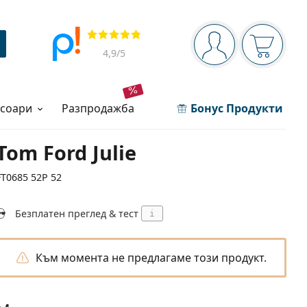
Navigation panel
Прегледи
Вие сте вписани 
Кошница
4,9
/5
есоари
разпродажба
Бонус Продукти
Tom Ford Julie
FT0685 52P 52
Безплатен преглед & тест
i
Към момента не предлагаме този продукт.