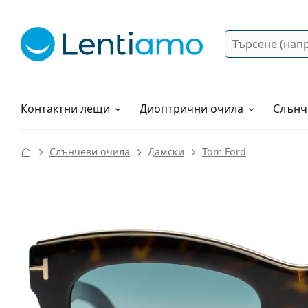
Търсене
Вход
Web навигация
Разтвори
Как да поръчам?
Контактни лещи
Диоптрични очила
Слънч
Слънчеви очила
Дамски
Tom Ford