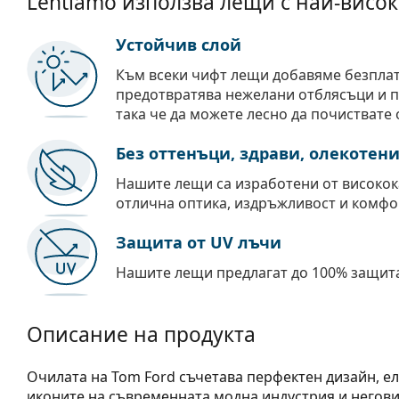
Lentiamo използва лещи с най-висок
Устойчив слой
Към всеки чифт лещи добавяме безпла
предотвратява нежелани отблясъци и пр
така че да можете лесно да почиствате 
Без оттенъци, здрави, олекотен
Нашите лещи са изработени от високок
отлична оптика, издръжливост и комфо
Защита от UV лъчи
Нашите лещи предлагат до 100% защита
Описание на продукта
Очилата на Tom Ford съчетава перфектен дизайн, еле
иконите на съвременната модна индустрия и негови