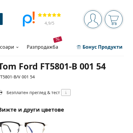
Navigation panel
Прегледи
Вие сте вписани 
Кошница
4,9
/5
есоари
разпродажба
Бонус Продукти
Tom Ford FT5801-B 001 54
FT5801-B/V 001 54
Безплатен преглед & тест
i
Вижте и други цветове