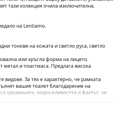
вят тази колекция очила изключителна.
ледало на Lentiamo.
дни тонове на кожата и светло руса, светло
 овална или кръгла форма на лицето.
т метал и пластмаса. Предлага висока
е видове. За тях е характерно, че рамката
пълнят вашия тоалет благодарение на
са здравината, издръжливостта и фактът, че
а срещу повреди. Този тип рамка е подходяща
птична мощност.
 преместване на позицията и комфортното
адаптират към формата на носа и по този начин
ирането на подложките за нос винаги трябва да
ти повреда или счупване, причинени от