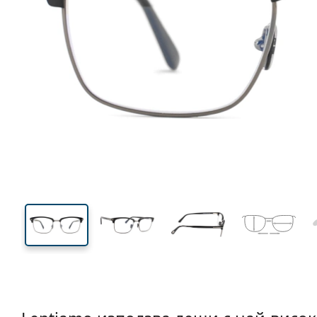
137 mm
Ширина
Ширин
на стъкл
40 mm
54 mm
Височина на стъклото
Ширина на стъклото