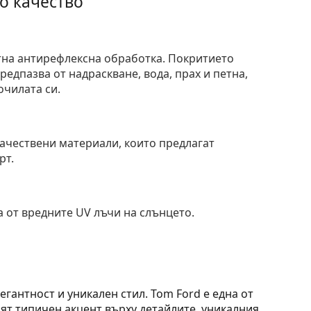
о качество
тна антирефлексна обработка. Покритието
едпазва от надраскване, вода, прах и петна,
очилата си.
и
ачествени материали, които предлагат
рт.
 от вредните UV лъчи на слънцето.
гантност и уникален стил. Tom Ford е една от
ят типичен акцент върху детайлите, уникалния