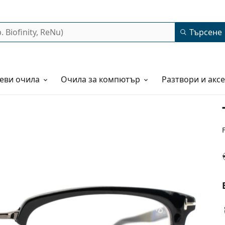
Търсене
еви очила
Очила за компютър
Разтвори и акс