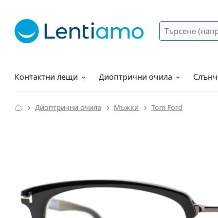
Търсене
Вход
Web навигация
Разтвори
Как да поръчам?
Контактни лещи
Диоптрични очила
Слънч
Диоптрични очила
Мъжки
Tom Ford