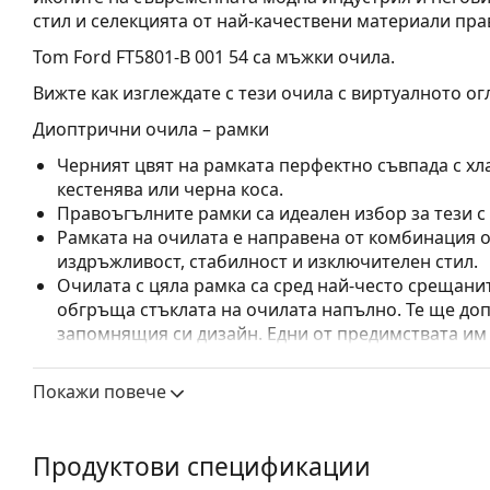
стил и селекцията от най-качествени материали пра
Tom Ford FT5801-B 001 54
са мъжки очила.
Вижте как изглеждате с тези очила с виртуалното ог
Диоптрични очила – рамки
Черният цвят на рамката перфектно съвпада с хла
кестенява или черна коса.
Правоъгълните рамки са идеален избор за тези с
Рамката на очилата е направена от комбинация о
издръжливост, стабилност и изключителен стил.
Очилата с цяла рамка са сред най-често срещанит
обгръща стъклата на очилата напълно. Те ще до
запомнящия си дизайн. Едни от предимствата им 
рамката напълно обгръща лещата и така защитав
за всички лещи, включително тези с по-висока о
Покажи повече
Регулируемите подложки за нос позволяват леко
прилягане на очилата. Подложките за нос ще се 
ще осигурят по-голям комфорт при носене. Регул
Продуктови спецификации
се извършва от опитен оптик, за да се предотвра