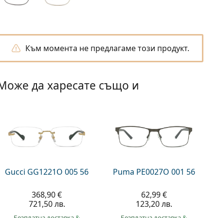
Към момента не предлагаме този продукт.
Може да харесате също и
Gucci GG1221O 005 56
Puma PE0027O 001 56
368,90 €
62,99 €
721,50 лв.
123,20 лв.
Безплатна доставка
&
Безплатна доставка
&