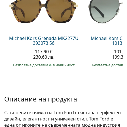
Gucci
Всички разтвори
На лин
Всички марки
Persol
Prada
Всички марки
Michael Kors Grenada MK2277U
Michael Kors Ch
393073 56
101311
117,90 €
101,9
230,60 лв.
199,30 
Безплатна доставка
&
в наличност
Безплатна доставк
Описание на продукта
Слънчевите очила на Tom Ford съчетава перфектен
дизайн, елегантност и уникален стил. Tom Ford е
една от иконите на съвременната модна индустрия