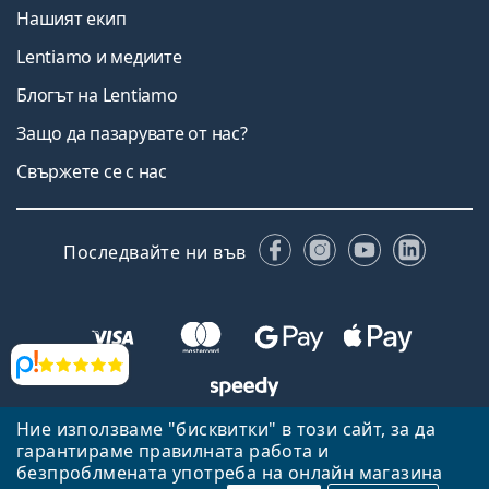
Нашият екип
Lentiamo и медиите
Блогът на Lentiamo
Защо да пазарувате от нас?
Свържете се с нас
Facebook
Instagram
YouTube
Linked
Последвайте ни във
Прегледи
Ние използваме "бисквитки" в този сайт, за да
Назад към началната страница
Нагоре
гарантираме правилната работа и
Lentiamo.bg е собственост и се управлява от Lentiamo s.r.o.,
безпроблмената употреба на онлайн магазина