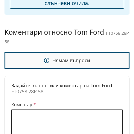
подложки за нос:
слънчеви очила.
Разгледайте пълната ни гама
слънчеви очила
, за да
Аксесоари
откриете повече модели от популярни марки.
Кутия:
Да
Кърпичка за
Да
Коментари относно Tom Ford
FT0758 28P
почистване:
58
Други
Пол:
Дамски
Нямам въпроси
Категория:
Слънчеви очила
Марка:
Tom Ford
Задайте въпрос или коментар на Tom Ford
Предназначение:
Мода
FT0758 28P 58
Код:
FT0758 28P 58
Коментар
*