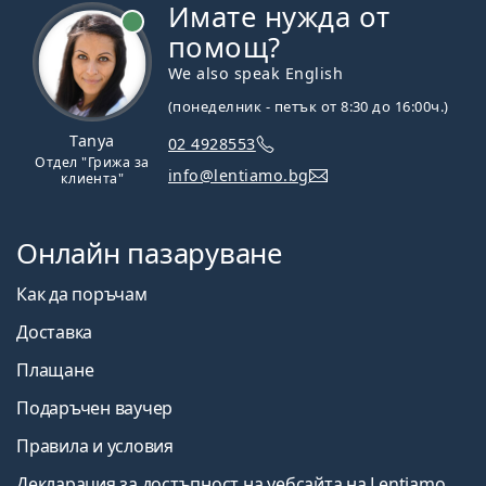
Имате нужда от
На линия
помощ?
We also speak English
(понеделник - петък от 8:30 до 16:00ч.)
Tanya
02 4928553
Отдел "Грижа за
info@lentiamo.bg
клиента"
Онлайн пазаруване
Как да поръчам
Доставка
Плащане
Подаръчен ваучер
Правила и условия
Декларация за достъпност на уебсайта на Lentiamo