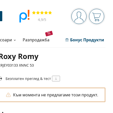
Navigation panel
Прегледи
Вие сте вписани 
Кошница
4,9
/5
есоари
разпродажба
Бонус Продукти
Roxy Romy
ERJEY03133 XNNC 53
Безплатен преглед & тест
i
Към момента не предлагаме този продукт.