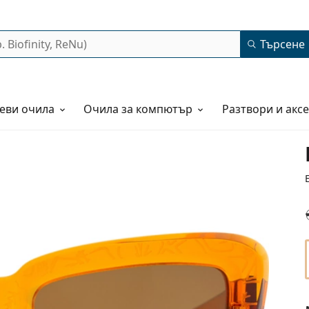
Търсене
еви очила
Очила за компютър
Разтвори и акс