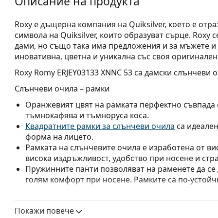
Описание на продукта
Roxy е дъщерна компания на Quiksilver, което е отра
символа на Quiksilver, които образуват сърце. Roxy
дами, но също така има предложения и за мъжете и
иновативна, цветна и уникална със своя оригинален
Roxy Romy ERJEY03133 XNNC 53
са дамски слънчеви о
Слънчеви очила – рамки
Оранжевият цвят на рамката перфектно съвпада с
тъмнокафява и тъмноруса коса.
Квадратните рамки за слънчеви очила
са идеален
форма на лицето.
Рамката на слънчевите очила е изработена от ви
висока издръжливост, удобство при носене и стр
Пружинните панти позволяват на раменете да се д
голям комфорт при носене. Рамките са по-устой
по-дълго.
Слънчеви очила – стъкла
Покажи повече