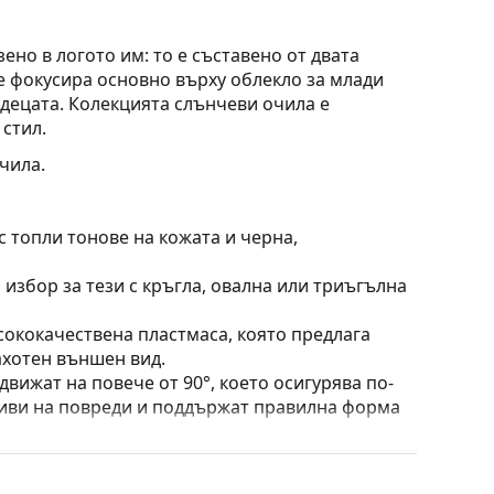
зено в логото им: то е съставено от двата
 се фокусира основно върху облекло за млади
 децата. Колекцията слънчеви очила е
 стил.
чила.
 топли тонове на кожата и черна,
 избор за тези с кръгла, овална или триъгълна
сококачествена пластмаса, която предлага
ахотен външен вид.
вижат на повече от 90°, което осигурява по-
чиви на повреди и поддържат правилна форма