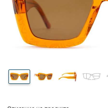
133 mm
Ширина
Ширин
на стъкл
42 mm
53 mm
Височина на стъклото
Ширина на стъклото