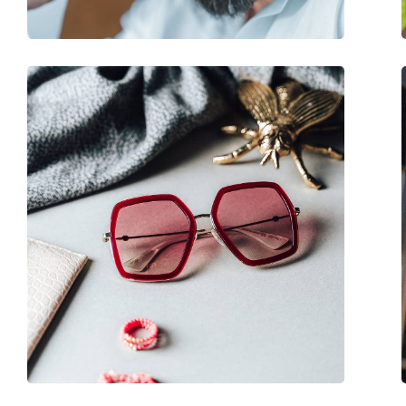
Флексибилни панти:
Да
Аксесоари
Кутия:
Да
Кърпичка за почистване:
Да
Други
Пол:
Дамски
Категория:
Слънчеви очила
Марка:
Roxy
Предназначение:
Мода
Код:
ERJEY03133 XNNC 5