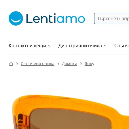
Търсене
Вход
Web навигация
Разтвори
Как да поръчам?
Контактни лещи
Диоптрични очила
Слънч
Слънчеви очила
Дамски
Roxy