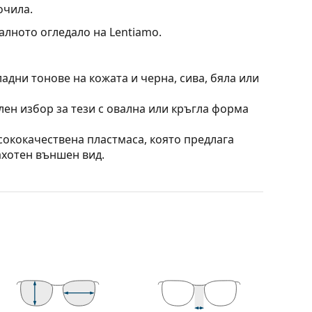
очила.
алното огледало на Lentiamo.
адни тонове на кожата и черна, сива, бяла или
лен избор за тези с овална или кръгла форма
сококачествена пластмаса, която предлага
ахотен външен вид.
ат отраженията на светлината и потискат
орими предимства са лекото тегло и по-
гурява 100% защита от слънчева светлина.
 от категория 2 (пропускане на светлина
ено и са подходящи за средно слънчево лъчение