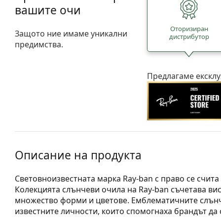
вашите очи
Oторизиран
Защото ние имаме уникални
дистрибутор
предимства.
Предлагаме ексклу
Описание на продукта
Световноизвестната марка Ray-ban с право се счита
Колекцията слънчеви очила на Ray-ban съчетава висо
множество форми и цветове. Емблематичните слънч
известните личности, които спомогнаха брандът да 