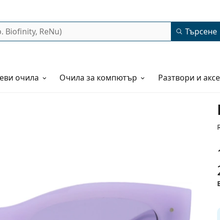
Търсене
еви очила
Очила за компютър
Разтвори и акс