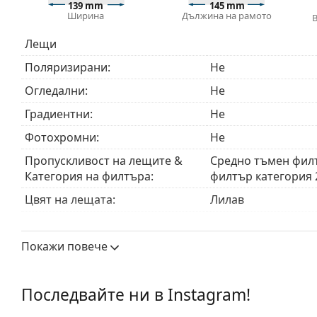
139 mm
145 mm
Ширина
Дължина на рамото
Аксесоари
Доставяме слънчевите очила в оригиналния им к
Лещи
или торбичката и дизайнът могат да варират.
Поляризирани:
Не
Кърпичката за почистване, доставяна със слънче
за тях. Някои модели могат да бъдат доставяни с 
Огледални:
Не
Разгледайте пълната ни гама
слънчеви очила
, за д
Градиентни:
Не
Фотохромни:
Не
Пропускливост на лещите &
Средно тъмен фил
Категория на филтъра:
филтър категория 
Цвят на лещата:
Лилав
Височина на стъклото:
35 mm
Покажи повече
Ширина на стъклото:
52 mm
Материал на лещата:
Пластмаса
Последвайте ни в Instagram!
UV филтър 400:
Да
Рамка