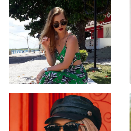
Други
Пол:
Unisex
Категория:
Слънчеви очила
Марка:
Ray-Ban
Предназначение:
Мода
Код:
RB4430 67581A 52