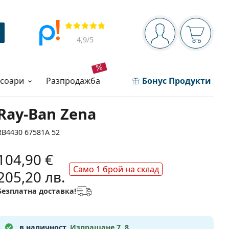
Navigation panel
Прегледи
Вие сте вписани 
Кошница
4,9
/5
есоари
разпродажба
Бонус Продукти
Ray-Ban Zena
RB4430 67581A 52
104,90 €
Само 1 брой на склад
205,20 лв.
Безплатна доставка!
в наличност.
Изпращане 7. 8.