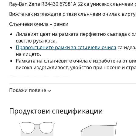
Ray-Ban Zena RB4430 67581A 52
са унисекс слънчеви 
Вижте как изглеждате с тези слънчеви очила с вирту
Слънчеви очила – рамки
Лилавият цвят на рамката перфектно съвпада с хл
светло руса коса.
Правоъгълните рамки за слънчеви очила
са идеа
на лицето.
Рамката на слънчевите очила е изработена от ви
висока издръжливост, удобство при носене и стр
Слънчеви очила – стъкла
Лилавите лещи подобряват контраста, минимизир
Покажи повече
белия цвят.
Лещите са изработени от пластмаса, чиито неосп
голямата устойчивост.
Продуктови спецификации
Слънчевите очила имат UV 400 защита, която оси
Лещите на слънчевите очила имат слънчев филтър
между 18 – 43%). Те са малко по-леки от обикнов
и за ежедневно облекло.