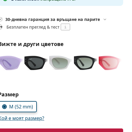
30-дневна гаранция за връщане на парите
Безплатен преглед & тест
i
Вижте и други цветове
Изберете параметри
Размер
M (52 mm)
Кой е моят размер?