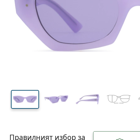
139 mm
Ширина
Ширин
на стъкл
35 mm
52 mm
Височина на стъклото
Ширина на стъклото
Правилният избор за