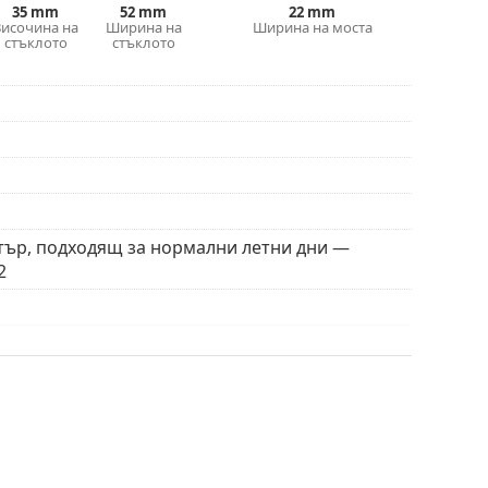
35 mm
52 mm
22 mm
Височина на
Ширина на
Ширина на моста
стъклото
стъклото
алъф/текстилна торбичка. Цветът на калъфа
вите очила, е идеална за почистване и грижа
торбичка от плат вместо с кърпа.
а откриете повече модели от популярни марки.
тър, подходящ за нормални летни дни —
2