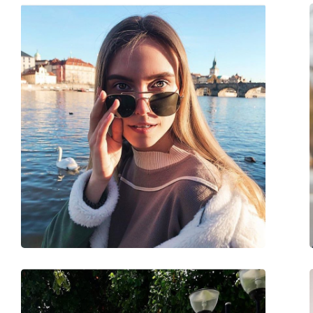
Форма на рамката:
Правоъгълна
Цвят на рамката:
Лилав
Материал на рамката:
Пластмаса
Размер:
M
Ширина:
139 mm
Дължина на рамото:
145 mm
Ширина на моста:
22 mm
Тегло:
125 гр.
Регулируеми подложки за нос:
Не
Флексибилни панти:
Не
Аксесоари
Кутия:
Да
Кърпичка за почистване:
Да