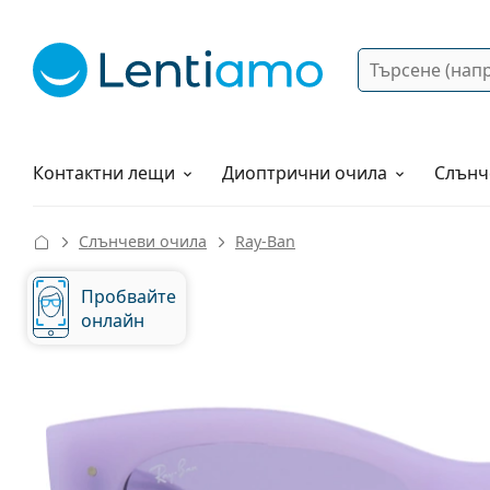
Търсене
Вход
Web навигация
Разтвори
Как да поръчам?
Контактни лещи
Диоптрични очила
Слънч
Слънчеви очила
Ray-Ban
Пробвайте
онлайн