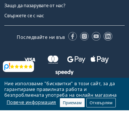
Защо да пазарувате от нас?
Свържете се с нас
Facebook
Instagram
YouTube
Linked
Последвайте ни във
Прегледи
Ние използваме "бисквитки" в този сайт, за да
Назад към началната страница
Нагоре
гарантираме правилната работа и
безпроблмената употреба на онлайн магазина
Lentiamo.bg е собственост и се управлява от Lentiamo s.r.o.,
Република Чехия
Тук сме за вас в продължение на 18 години.
Повече информация
Приемам
Отхвърлям