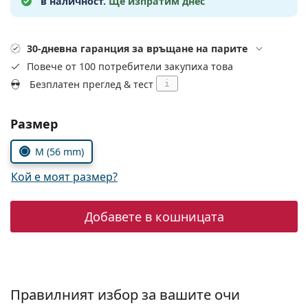
в наличност.
Ще изпратим днес
Persol
Prada
30-дневна гаранция за връщане на парите
Всички марки
Повече от 100 потребители закупиха това
Безплатен преглед & тест
i
Изберете параметри
Размер
M (56 mm)
Кой е моят размер?
Добавете в кошницата
Правилният избор за вашите очи