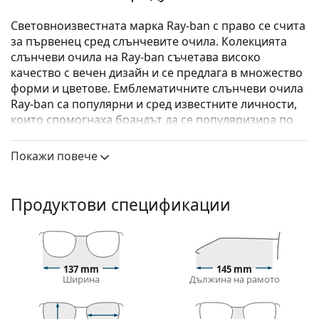
Световноизвестната марка Ray-ban с право се счита
за първенец сред слънчевите очила. Колекцията
слънчеви очила на Ray-ban съчетава високо
качество с вечен дизайн и се предлага в множество
форми и цветове. Емблематичните слънчеви очила
Ray-ban са популярни и сред известните личности,
които спомогнаха брандът да се популяризира по
цял свят.
Покажи повече
Ray-Ban RB4387 601/71 56
са мъжки слънчеви очила.
Вижте как изглеждате с тези слънчеви очила с
виртуалното огледало на Lentiamo.
Продуктови спецификации
Слънчеви очила – рамки
Черният цвят на рамката перфектно съвпада с
хладни тонове на кожата и светло руса, светло
137 mm
145 mm
кестенява или черна коса.
Ширина
Дължина на рамото
Квадратните рамки за слънчеви очила
са
идеален избор за тези с кръгла, овална или