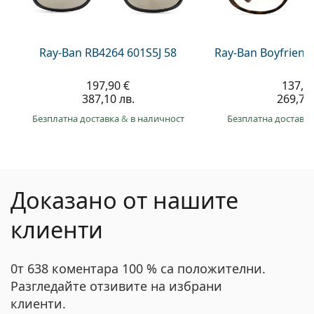
Ray-Ban RB4264 601S5J 58
Ray-Ban Boyfriend
197,90 €
137,9
387,10 лв.
269,70 
Безплатна доставка
&
в наличност
Безплатна доставк
Доказано от нашите
клиенти
0т 638 коментара 100 % са положителни.
Разгледайте отзивите на избрани
клиенти.