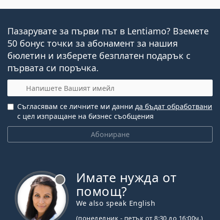
Пазарувате за първи път в Lentiamo? Вземете
50 бонус точки за абонамент за нашия
бюлетин и изберете безплатен подарък с
първата си поръчка.
Имейл
Съгласявам се личните ми данни
да бъдат обработвани
с цел изпращане на бизнес съобщения
Абониране
Имате нужда от
Извън линия
помощ?
We also speak English
(понеделник - петък от 8:30 до 16:00ч.)