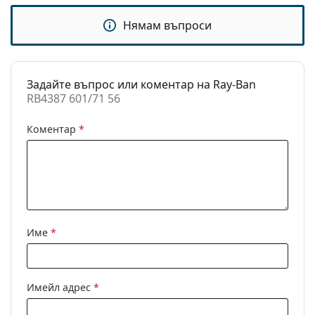
моста:
Тегло:
135 гр.
Нямам въпроси
Регулируеми
Не
подложки за нос:
Задайте въпрос или коментар на Ray-Ban
Аксесоари
RB4387 601/71 56
Кутия:
Да
Коментар
*
Кърпичка за
Да
почистване:
Други
Пол:
Мъжки
Категория:
Слънчеви очила
Име
*
Марка:
Ray-Ban
Предназначение:
Мода
Код:
RB4387 601/71 56
Имейл адрес
*
С възможност за
Не