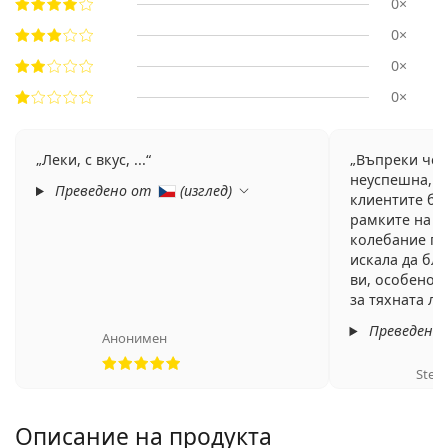
0×
0×
0×
0×
Леки, с вкус, ...
Въпреки че 
неуспешна, о
Преведено от
(
изглед
)
клиентите бе
рамките на н
колебание па
искала да бл
ви, особено 
за тяхната лю
Преведено
Анонимен
Рейтинг 5 от 5
Stefa
Описание на продукта