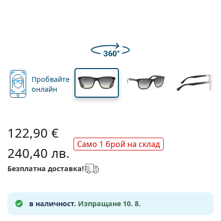
Подходящи за пътуване
Форма на рамка
Нови попълнения
Регулярна доставка на лещи
стъклото
стъклото
Кутии
Air Optix
Форма на рамка
Цветни
Lentiamo
За продължително носене
Очила за компютър
Разпродажба
Вид
Специални оферти
Дамски
Мъжки
Детски
Аксесоари
Четворни опаковки
Видове стъкла
За твърди контактни лещи
Квадратна
Разпродажба
Подаръчен ваучер
Идеи и съвети
Lenjoy
Квадратна
Опаковки с контактни лещи
Ray-Ban
Очила за геймъри
Екологични
Форма на рамка
Нови попълнения
Марка
Огледални
За меки контактни лещи
Правоъгълна
Екологични
Разтвори
–
Вид
Всички диоптрични очила
Пазаруване на очила онлайн
разпродажба
Soflens
Правоъгълна
Vogue
Клип-он
Марка
Подаръчен ваучер
Квадратна
Лимитирана колекция
Предназначение
Lentiamo
Поляризирани
Физиологичен разтвор
Кръгла
Подаръчен ваучер
Разтвори –
Обем
Мултифункционални
Наръчник за покупка на очила
Purevision
Кръгла
Esprit
Идеи и съвети
Очила за четене
Lentiamo
Правоъгълна
Разпродажба
Идеи и съвети
Пробвайте
Спорт
Бонус Продукти
Ray-Ban
Фотохромни
Всички разтвори
Pilot
Разтвори –
Мултиопаковки
50 - 120 мл
Пероксид
онлайн
Измерете зеничното си разстояние
Proclear
Pilot
Всички очила за компютър
Polaroid
Наръчник за покупка на очила
Слънчеви очила за четене
Izipizi
Кръгла
Екологични
Всички слънчеви очила
Наръчник за слънчеви очила
Мода
Polaroid
Градиентни
Аксесоари за очила
Двойни опаковки
Cat Eye
225 - 500 мл
Без консерванти
Ръководство за слънчеви очила с рецепта
Clariti
Cat Eye
Как да поръчам?
Emporio Armani
Очила за четене за компютър
Очила за четене за компютър
Ray-Ban
Cat Eye
Подаръчен ваучер
Ръководство за спортни слънчеви очила
Fit over
Meller
Контактни лещи
Верижки за очила
Тройни опаковки
Подходящи за пътуване
122,90 €
Наръчник за подаръци
Precision
Armani Exchange
Наръчник за подаръци
Всички марки
Начини на доставка
Ръководство за детски слънчеви очила
Имате нужда от помощ?
Слънчеви очила за четене
Специални оферти
Oakley
Кутии
Само 1 брой на склад
Калъфи за очила
Четворни опаковки
За твърди контактни лещи
240,40 лв.
We also speak English
Total
Hugo Boss
Офиси за доставка
Ръководство за слънчеви очила с рецепта
Всички аксесоари
Слънчевите очила с диоптър
Подаръчен ваучер
(понеделник - петък от 8:30 до 16:00ч.)
Michael Kors
Козметика
Други аксесоари
За меки контактни лещи
Безплатна доставка!
info@lentiamo.bg
Michael Kors
Начини на плащане
Наръчник за подаръци
Emporio Armani
Капки за очи
Физиологичен разтвор
02 4928553
Marc Jacobs
Бонус схема
в наличност.
Изпращане 10. 8.
Gucci
Всички разтвори
Извън 
Всички марки