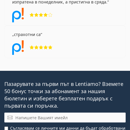
изпратена в понеделник, а пристигна в сряда.
Рейтинг 4 от 5
страхотни са
Рейтинг 5 от 5
Пазарувате за първи път в Lentiamo? Вземете
50 бонус точки за абонамент за нашия
бюлетин и изберете безплатен подарък с
първата си поръчка.
Имейл
Съгласявам се личните ми данни
да бъдат обработвани