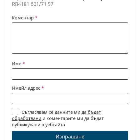
RB4181 601/71 57
Код:
RB4181 601/71 57
Коментар
*
С възможност за
Не
диоптри:
Име
*
Имейл адрес
*
Съгласявам се данните ми
да бъдат
обработвани
и коментарите ми да бъдат
публикувани в уебсайта
Изпращане