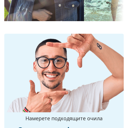
осигурява по-добра ориентация в
Височина на
47 mm
пространството и е идеална например за
стъклото:
шофьори, тъй като позволява по-ясна видимост
Ширина на
57 mm
в долната част на лещите, като същевременно
стъклото:
минимизира отблясъците отгоре.
Лещите са изработени от пластмаса, чиито
Материал на
Пластмаса
неоспорими предимства са лекото тегло и по-
лещата:
голямата устойчивост.
UV филтър 400:
Да
Слънчевите очила имат UV 400 защита, която
Рамка
осигурява 100% защита от слънчева светлина.
Лещите на слънчевите очила имат слънчев
Форма на
Квадратна
филтър категория 3 (пропускане на светлина
рамката:
между 8 – 18%). Подходящи са за интензивно
Цвят на рамката:
излагане на слънце на плажа или в града.
Черен
Аксесоари
Материал на
Пластмаса
рамката:
Доставяме слънчевите очила в оригиналния им
Размер:
калъф/текстилна торбичка. Цветът на калъфа или
M
торбичката и дизайнът могат да варират.
Ширина:
140 mm
Намерете подходящите очила
Кърпичката за почистване, доставяна със
Дължина на
слънчевите очила, е идеална за почистване и
145 mm