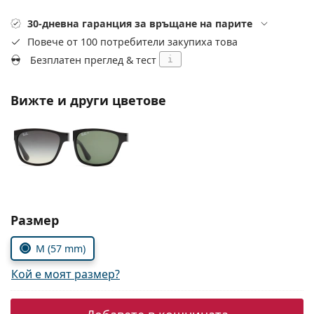
Persol
30-дневна гаранция за връщане на парите
Prada
Повече от 100 потребители закупиха това
Безплатен преглед & тест
i
Всички марки
Вижте и други цветове
Изберете параметри
Размер
M (57 mm)
Кой е моят размер?