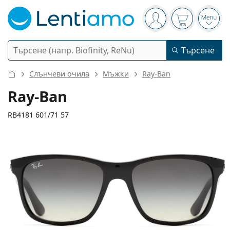
Navigation panel
Вие сте вписани в
Кошницата 
Отво
Търсене
Търсене
Вход
Web навигация
Слънчеви очила
Мъжки
Ray-Ban
Контактни лещи
Ray-Ban
Период на ползване
RB4181 601/71 57
Разтвори
Вид
Еднодневни
Вид
Диоптрични очила
Марка
Сферични и асферични
Седмични
Обем
Мултифункционални
140 mm
145 mm
Аксесоари
Acuvue
Торични за астигматизъм
Двуседмични
57
16
145
Вид
Ширина
Дължина на рамото
Специални оферти
Дамски
Мъжки
Детски
Слънчеви очила
Мултиопаковки
50 - 120 мл
Пероксид
Идеи и съвети
Разтвори
Biofinity
Мултифокални за пресбиопия
Месечни
Предназначение
Нови попълнения
Ширина
Ширина
Дължина
Двойни опаковки
225 - 500 мл
Без консерванти
Вид
Специални оферти
Дамски
Мъжки
Детски
Всички лещи
Как да пазаруваме лещи онлайн
на стъклото
на моста
на рамото
Очила за компютър
Капки за очи
Dailies
Силикон-хидрогелови
Марка
Тримесечни
Диоптрични очила
Лимитирана колекция
47 mm
57 mm
16 mm
Тройни опаковки
Височина на
Ширина на
Ширина на моста