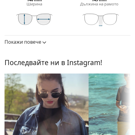
кестенява или черна коса.
Ширина
Дължина на рамото
Квадратните рамки за слънчеви очила
са
идеален избор за тези с кръгла, овална или
триъгълна форма на лицето.
Рамката на слънчевите очила е изработена от
47 mm
57 mm
16 mm
Височина на
Ширина на
Ширина на моста
висококачествена пластмаса, която предлага
стъклото
стъклото
Покажи повече
висока издръжливост, удобство при носене и
Лещи
страхотен външен вид.
Поляризирани:
Не
Слънчеви очила – стъкла
Последвайте ни в Instagram!
Огледални:
Не
Сивите лещи намаляват интензитета на
светлината, без да влияят на контраста или да
Градиентни:
Да
изкривяват цветовете.
Фотохромни:
Не
Слънчевите очила имат
градиентни лещи
, с
постепенно оцветяване от горе надолу, като
Пропускливост
Тъмен филтър, подходящ за
долната част на лещите е най-светла. Най-
на лещите &
интензивни слънчеви лъчи —
тъмният оттенък в горната част позволява
Категория на
филтър категория 3
филтриране на пряката слънчева светлина, а по-
филтъра:
светлият оттенък в долната част осигурява
Цвят на лещата:
Сив
достатъчна видимост. Тази обработка на лещите