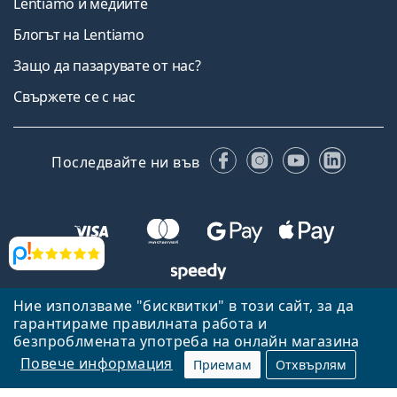
Lentiamo и медиите
Блогът на Lentiamo
Защо да пазарувате от нас?
Свържете се с нас
Facebook
Instagram
YouTube
Linked
Последвайте ни във
Прегледи
Ние използваме "бисквитки" в този сайт, за да
Назад към началната страница
Нагоре
гарантираме правилната работа и
Lentiamo.bg е собственост и се управлява от Lentiamo s.r.o.,
безпроблмената употреба на онлайн магазина
Република Чехия
Тук сме за вас в продължение на 18 години.
Повече информация
Приемам
Отхвърлям