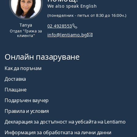
We also speak English
(понеделник - петък от 8:30 до 16:00ч.)
Tanya
02 4928553
Отдел "Грижа за
info@lentiamo.bg
клиента"
Онлайн пазаруване
Как да поръчам
Доставка
Плащане
Подаръчен ваучер
Правила и условия
Декларация за достъпност на уебсайта на Lentiamo
Информация за обработката на лични данни