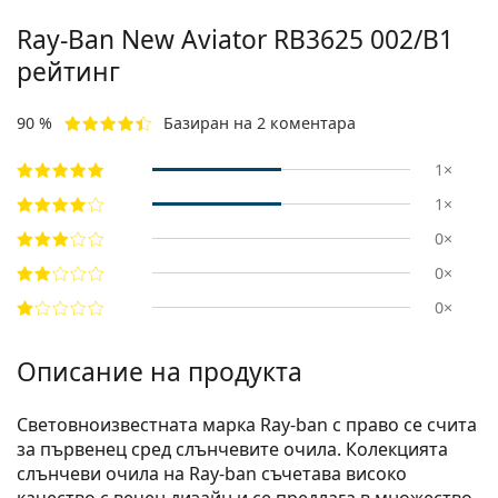
Ray-Ban New Aviator RB3625 002/B1
рейтинг
90 %
Базиран на 2 коментара
1×
1×
0×
0×
0×
Описание на продукта
Световноизвестната марка Ray-ban с право се счита
за първенец сред слънчевите очила. Колекцията
слънчеви очила на Ray-ban съчетава високо
качество с вечен дизайн и се предлага в множество