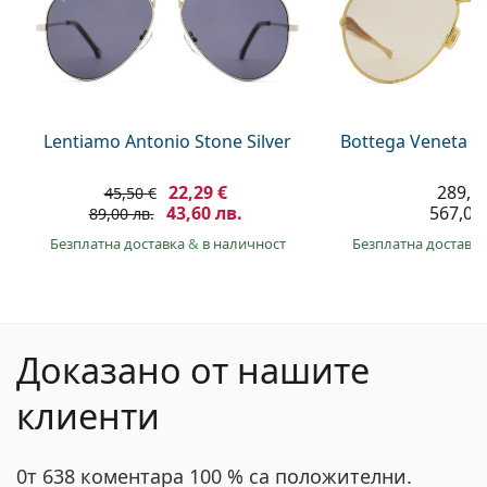
Lentiamo Antonio Stone Silver
Bottega Veneta B
22,29 €
289,9
45,50 €
43,60 лв.
567,00 
89,00 лв.
Безплатна доставка
&
в наличност
Безплатна доставк
Доказано от нашите
клиенти
0т 638 коментара 100 % са положителни.