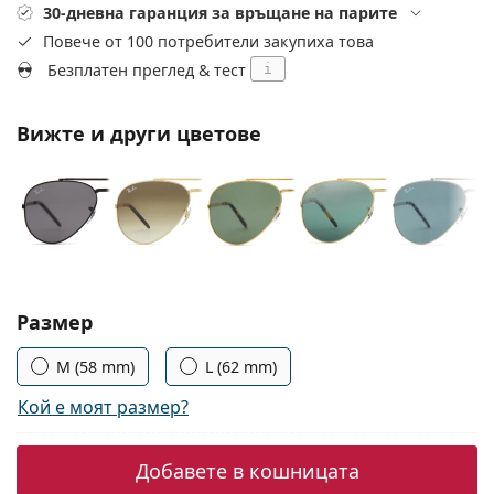
Persol
30-дневна гаранция за връщане на парите
Повече от 100 потребители закупиха това
Prada
Безплатен преглед & тест
i
Всички марки
Вижте и други цветове
Изберете параметри
Размер
M (58 mm)
L (62 mm)
Кой е моят размер?
Добавете в кошницата