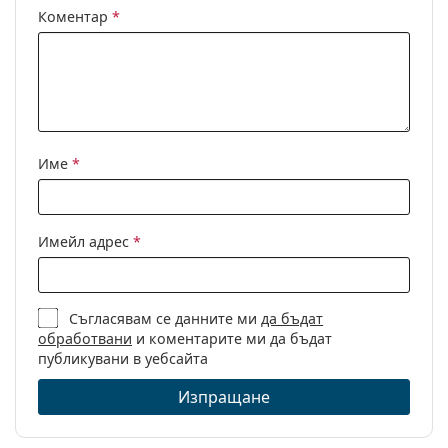
Предназначение:
Мода
Коментар
*
Код:
RB4395 6678T3 54
С възможност за
Да
диоптри:
Име
*
Имейл адрес
*
Съгласявам се данните ми
да бъдат
обработвани
и коментарите ми да бъдат
публикувани в уебсайта
Изпращане