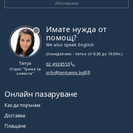
Абониране
Имате нужда от
Извън линия
помощ?
We also speak English
(понеделник - петък от 8:30 до 16:00ч.)
Tanya
02 4928553
Отдел "Грижа за
info@lentiamo.bg
клиента"
Онлайн пазаруване
Как да поръчам
Доставка
Плащане