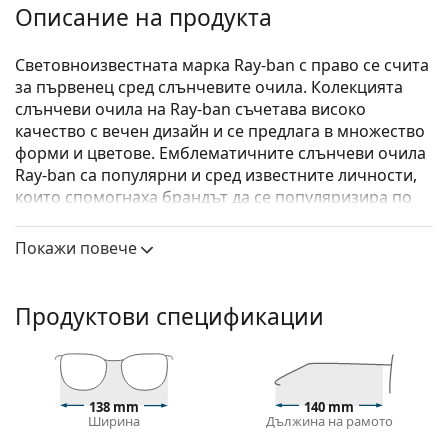
Описание на продукта
Световноизвестната марка Ray-ban с право се счита
за първенец сред слънчевите очила. Колекцията
слънчеви очила на Ray-ban съчетава високо
качество с вечен дизайн и се предлага в множество
форми и цветове. Емблематичните слънчеви очила
Ray-ban са популярни и сред известните личности,
които спомогнаха брандът да се популяризира по
цял свят.
Покажи повече
Ray-Ban Kiliane RB4395 6678T3 54
са унисекс
слънчеви очила.
Вижте как изглеждате с тези слънчеви очила с
Продуктови спецификации
виртуалното огледало на Lentiamo.
Слънчеви очила – рамки
Кафявият цвят на рамката перфектно съвпада с
138 mm
140 mm
топли тонове на кожата и светлокафява, черна
Ширина
Дължина на рамото
или тъмно руса коса.