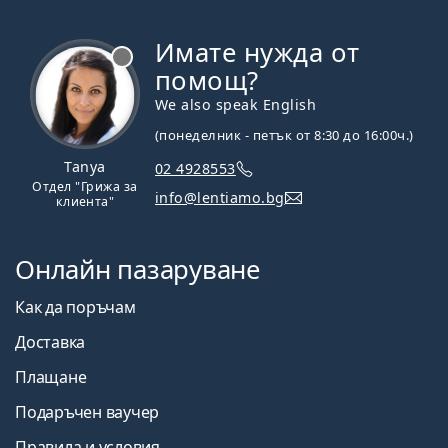
Имате нужда от
Извън линия
помощ?
We also speak English
(понеделник - петък от 8:30 до 16:00ч.)
Tanya
02 4928553
Отдел "Грижа за
info@lentiamo.bg
клиента"
Онлайн пазаруване
Как да поръчам
Доставка
Плащане
Подаръчен ваучер
Правила и условия