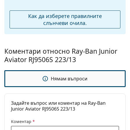
Разгледайте пълната ни гама
слънчеви очила
, за да
Тегло:
45 гр.
откриете повече модели от популярни марки.
Регулируеми
Да
Как да изберете правилните
подложки за нос:
слънчеви очила.
Аксесоари
Кутия:
Не
Кърпичка за
Не
Коментари относно Ray-Ban Junior
почистване:
Aviator RJ9506S 223/13
Други
Пол:
Детски
Нямам въпроси
Категория:
Слънчеви очила
Марка:
Ray-Ban
Задайте въпрос или коментар на Ray-Ban
Предназначение:
Мода
Junior Aviator RJ9506S 223/13
Код:
RJ9506S 223/13 52
Коментар
*
С възможност за
Да
диоптри: