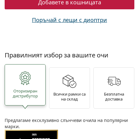
Добавете в кошницата
Поръчай с лещи с диоптри
Правилният избор за вашите очи
Oторизиран
Всички рамки са
Безплатна
дистрибутор
на склад
доставка
Предлагаме ексклузивно слънчеви очила на популярни
марки.