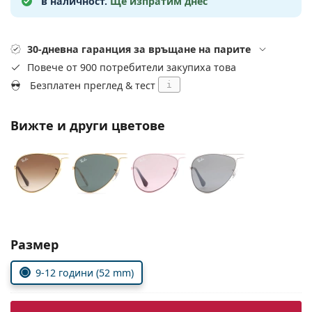
в наличност.
Ще изпратим днес
Persol
Prada
30-дневна гаранция за връщане на парите
Всички марки
Повече от 900 потребители закупиха това
Безплатен преглед & тест
i
Вижте и други цветове
Изберете параметри
Размер
9-12 години (52 mm)