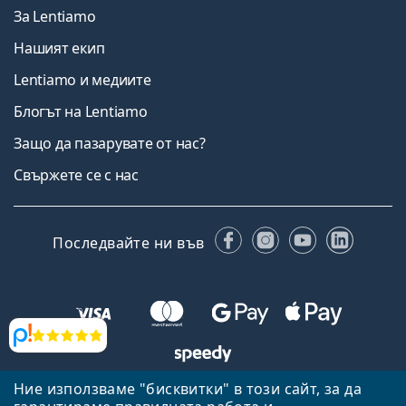
За Lentiamo
Нашият екип
Lentiamo и медиите
Блогът на Lentiamo
Защо да пазарувате от нас?
Свържете се с нас
Facebook
Instagram
YouTube
Linked
Последвайте ни във
Прегледи
Ние използваме "бисквитки" в този сайт, за да
Назад към началната страница
Нагоре