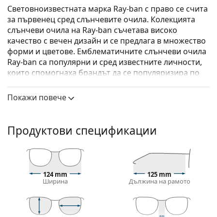
Световноизвестната марка Ray-ban с право се счита
за първенец сред слънчевите очила. Колекцията
слънчеви очила на Ray-ban съчетава високо
качество с вечен дизайн и се предлага в множество
форми и цветове. Емблематичните слънчеви очила
Ray-ban са популярни и сред известните личности,
които спомогнаха брандът да се популяризира по
цял свят.
Покажи повече
Ray-Ban Junior Aviator RJ9506S 223/13
са детски
слънчеви очила.
Вижте как изглеждате с тези слънчеви очила с
Продуктови спецификации
виртуалното огледало на Lentiamo.
Слънчеви очила – рамки
Златният цвят на рамката перфектно съвпада с
124 mm
125 mm
топли тонове на кожата и тъмнокафява коса.
Ширина
Дължина на рамото
Рамките за слънчеви очила тип Pilot
са идеален
избор за тези с квадратна, овална или триъгълна
форма на лицето.