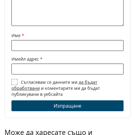
Име
*
Имейл адрес
*
Съгласявам се данните ми
да бъдат
обработвани
и коментарите ми да бъдат
публикувани в уебсайта
Изпращане
Може да харесате също и