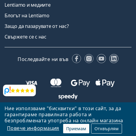
Lentiamo и медиите
Блогът на Lentiamo
Защо да пазарувате от нас?
Свържете се с нас
Facebook
Instagram
YouTube
Linked
Последвайте ни във
Прегледи
Ние използваме "бисквитки" в този сайт, за да
Назад към началната страница
Нагоре
гарантираме правилната работа и
Lentiamo.bg е собственост и се управлява от Lentiamo s.r.o.,
безпроблмената употреба на онлайн магазина
Република Чехия
Тук сме за вас в продължение на 18 години.
Повече информация
Приемам
Отхвърлям