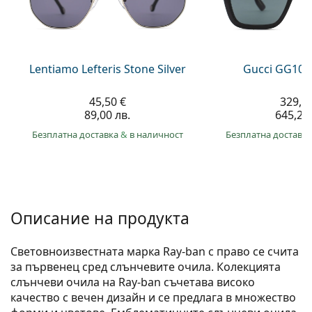
Persol
Prada
Всички марки
Lentiamo Lefteris Stone Silver
Gucci GG108
45,50 €
329,9
89,00 лв.
645,20 
Безплатна доставка
&
в наличност
Безплатна доставк
Описание на продукта
Световноизвестната марка Ray-ban с право се счита
за първенец сред слънчевите очила. Колекцията
слънчеви очила на Ray-ban съчетава високо
качество с вечен дизайн и се предлага в множество