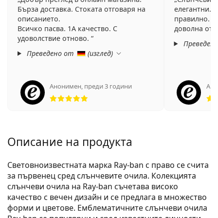
Бърза доставка. Стоката отговаря на
елегантни. 
описанието.
правилно. К
Всичко пасва. 1А качество. С
доволна от т
удоволствие отново.
Преведен
Преведено от
(
изглед
)
Анонимен
,
преди 3 години
Ано
Рейтинг 5 от 5
Описание на продукта
Световноизвестната марка Ray-ban с право се счита
за първенец сред слънчевите очила. Колекцията
слънчеви очила на Ray-ban съчетава високо
качество с вечен дизайн и се предлага в множество
форми и цветове. Емблематичните слънчеви очила