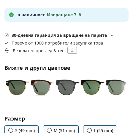
Gucci
Всички разтвори
На лин
Всички марки
Persol
в наличност.
Изпращане 7. 8.
Prada
30-дневна гаранция за връщане на парите
Всички марки
Повече от 1000 потребители закупиха това
Безплатен преглед & тест
i
Вижте и други цветове
Изберете параметри
Размер
S (49 mm)
M (51 mm)
L (55 mm)