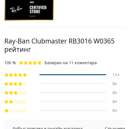
Ray-Ban Clubmaster RB3016 W0365
рейтинг
100 %
Базиран на 11 коментара
11×
0×
0×
0×
0×
Добър преглед в онлайн магазина.
Слънчевите