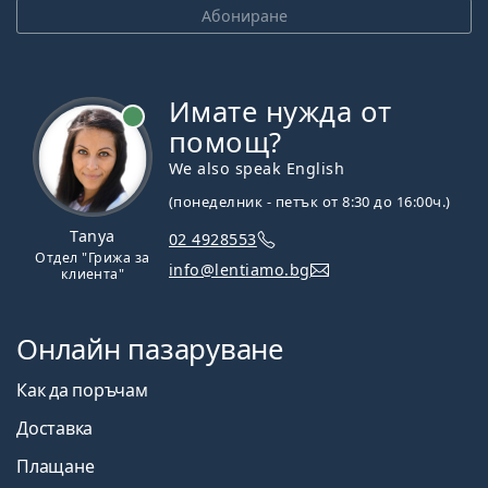
Абониране
Имате нужда от
На линия
помощ?
We also speak English
(понеделник - петък от 8:30 до 16:00ч.)
Tanya
02 4928553
Отдел "Грижа за
info@lentiamo.bg
клиента"
Онлайн пазаруване
Как да поръчам
Доставка
Плащане