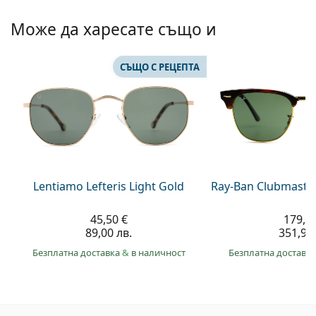
Може да харесате също и
СЪЩО С РЕЦЕПТА
Lentiamo Lefteris Light Gold
Ray-Ban Clubmaste
45,50 €
179,9
89,00 лв.
351,90 
Безплатна доставка
&
в наличност
Безплатна доставк