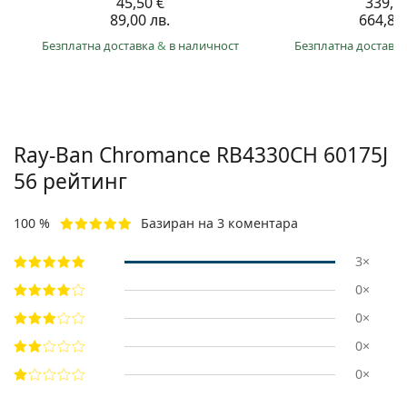
45,50 €
339,9
89,00 лв.
664,80 
Безплатна доставка
&
в наличност
Безплатна доставк
Ray-Ban Chromance
RB4330CH 60175J
56
рейтинг
100 %
Базиран на 3 коментара
3×
0×
0×
0×
0×