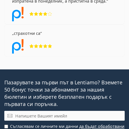
изпратена в понеделник, а пристигна в сряда.
Рейтинг 4 от 5
страхотни са
Рейтинг 5 от 5
Пазарувате за първи път в Lentiamo? Вземете
50 бонус точки за абонамент за нашия
бюлетин и изберете безплатен подарък с
първата си поръчка.
Имейл
Съгласявам се личните ми данни
да бъдат обработвани