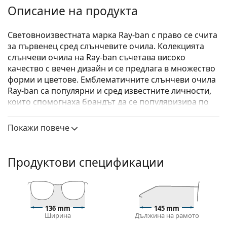
Описание на продукта
Световноизвестната марка Ray-ban с право се счита
за първенец сред слънчевите очила. Колекцията
слънчеви очила на Ray-ban съчетава високо
качество с вечен дизайн и се предлага в множество
форми и цветове. Емблематичните слънчеви очила
Ray-ban са популярни и сред известните личности,
които спомогнаха брандът да се популяризира по
цял свят.
Покажи повече
Ray-Ban Chromance RB4330CH 60175J 56
са унисекс
слънчеви очила.
Вижте как изглеждате с тези слънчеви очила с
Продуктови спецификации
виртуалното огледало на Lentiamo.
Слънчеви очила – рамки
Сивият цвят на рамката перфектно съвпада с
136 mm
145 mm
хладни тонове на кожата и червена, сива, бяла
Ширина
Дължина на рамото
или тъмно руса коса.