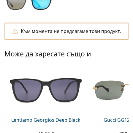
Persol
Prada
Всички марки
Към момента не предлагаме този продукт.
Може да харесате също и
Lentiamo Georgios Deep Black
Gucci GG122