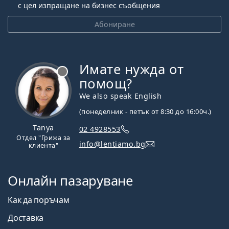
с цел изпращане на бизнес съобщения
Абониране
Имате нужда от
Извън линия
помощ?
We also speak English
(понеделник - петък от 8:30 до 16:00ч.)
Tanya
02 4928553
Отдел "Грижа за
info@lentiamo.bg
клиента"
Онлайн пазаруване
Как да поръчам
Доставка