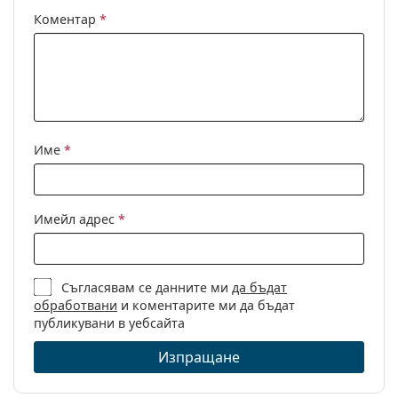
Предназначение:
Мода
Коментар
*
Код:
RB4330CH 60175J 56
С възможност за
Да
диоптри:
Име
*
Имейл адрес
*
Съгласявам се данните ми
да бъдат
обработвани
и коментарите ми да бъдат
публикувани в уебсайта
Изпращане