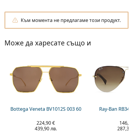
Persol
Prada
Към момента не предлагаме този продукт.
Всички марки
Може да харесате също и
Bottega Veneta BV1012S 003 60
Ray-Ban RB344
224,90 €
146,9
439,90 лв.
287,30 