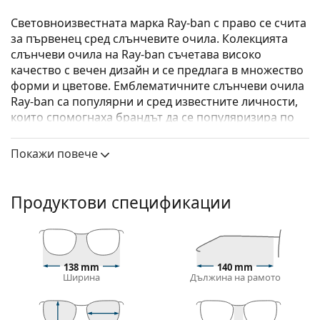
Световноизвестната марка Ray-ban с право се счита
за първенец сред слънчевите очила. Колекцията
слънчеви очила на Ray-ban съчетава високо
качество с вечен дизайн и се предлага в множество
форми и цветове. Емблематичните слънчеви очила
Ray-ban са популярни и сред известните личности,
които спомогнаха брандът да се популяризира по
цял свят.
Покажи повече
Ray-Ban Caravan RB3136 181 58
са мъжки слънчеви
очила.
Вижте как изглеждате с тези слънчеви очила с
Продуктови спецификации
виртуалното огледало на Lentiamo.
Слънчеви очила – рамки
Златният цвят на рамката перфектно съвпада с
138 mm
140 mm
топли тонове на кожата и тъмнокафява коса.
Ширина
Дължина на рамото
Рамките за слънчеви очила тип Pilot
са идеален
избор за тези с квадратна, овална или триъгълна