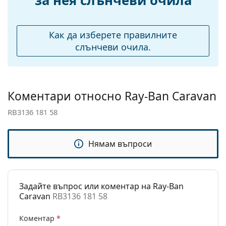
за нея слънчеви очила
Тегло:
125 гр.
Регулируеми
Да
Как да изберете правилните
подложки за нос:
слънчеви очила.
Аксесоари
Кутия:
Да
Кърпичка за
Да
Коментари относно Ray-Ban Caravan
почистване:
RB3136 181 58
Други
Пол:
Мъжки
Нямам въпроси
Категория:
Слънчеви очила
Марка:
Ray-Ban
Задайте въпрос или коментар на Ray-Ban
Предназначение:
Мода
Caravan
RB3136 181 58
Код:
RB3136 181 58
Коментар
*
С възможност за
Не