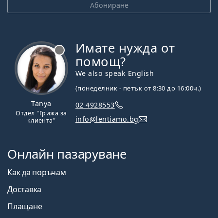
Абониране
Имате нужда от
Извън линия
помощ?
We also speak English
(понеделник - петък от 8:30 до 16:00ч.)
Tanya
02 4928553
Отдел "Грижа за
info@lentiamo.bg
клиента"
Онлайн пазаруване
Как да поръчам
Доставка
Плащане