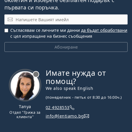
първата си поръчка.
Имейл
Съгласявам се личните ми данни
да бъдат обработвани
с цел изпращане на бизнес съобщения
Абониране
Имате нужда от
Извън линия
помощ?
We also speak English
(понеделник - петък от 8:30 до 16:00ч.)
Tanya
02 4928553
Отдел "Грижа за
info@lentiamo.bg
клиента"