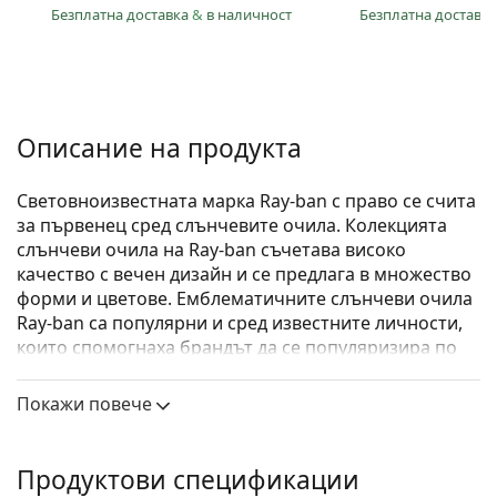
Безплатна доставка
&
в наличност
Безплатна доставк
Описание на продукта
Световноизвестната марка Ray-ban с право се счита
за първенец сред слънчевите очила. Колекцията
слънчеви очила на Ray-ban съчетава високо
качество с вечен дизайн и се предлага в множество
форми и цветове. Емблематичните слънчеви очила
Ray-ban са популярни и сред известните личности,
които спомогнаха брандът да се популяризира по
цял свят.
Покажи повече
Ray-Ban Boyfriend RB4147 603971 60
са мъжки
слънчеви очила.
Вижте как изглеждате с тези слънчеви очила с
Продуктови спецификации
виртуалното огледало на Lentiamo.