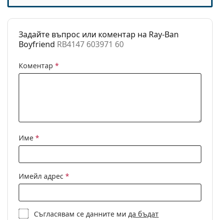
Категория:
Слънчеви очила
Марка:
Ray-Ban
Задайте въпрос или коментар на Ray-Ban
Предназначение:
Мода
Boyfriend
RB4147 603971 60
Код:
RB4147 603971 60
Коментар
*
С възможност за
Не
диоптри:
Име
*
Имейл адрес
*
Съгласявам се данните ми
да бъдат