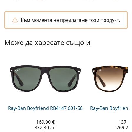
Persol
Prada
Към момента не предлагаме този продукт.
Всички марки
Може да харесате също и
Ray-Ban Boyfriend RB4147 601/58
Ray-Ban Boyfriend
169,90 €
137,9
332,30 лв.
269,70 