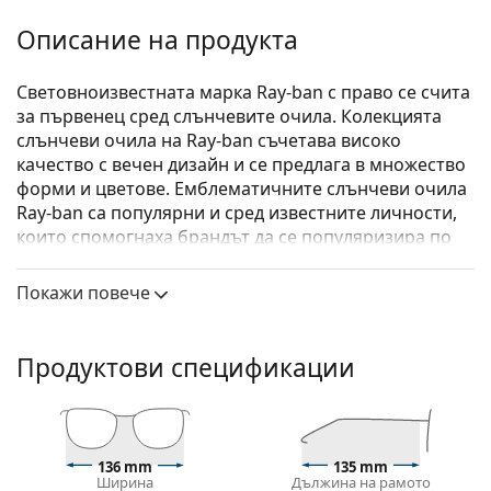
Описание на продукта
Световноизвестната марка Ray-ban с право се счита
за първенец сред слънчевите очила. Колекцията
слънчеви очила на Ray-ban съчетава високо
качество с вечен дизайн и се предлага в множество
форми и цветове. Емблематичните слънчеви очила
Ray-ban са популярни и сред известните личности,
които спомогнаха брандът да се популяризира по
цял свят.
Покажи повече
Ray-Ban Aviator Large Metal RB3025 002/4O 58
са
унисекс слънчеви очила.
Вижте как изглеждате с тези слънчеви очила с
Продуктови спецификации
виртуалното огледало на Lentiamo.
Слънчеви очила – рамки
Черният цвят на рамката перфектно съвпада с
136 mm
135 mm
хладни тонове на кожата и светло руса, светло
Ширина
Дължина на рамото