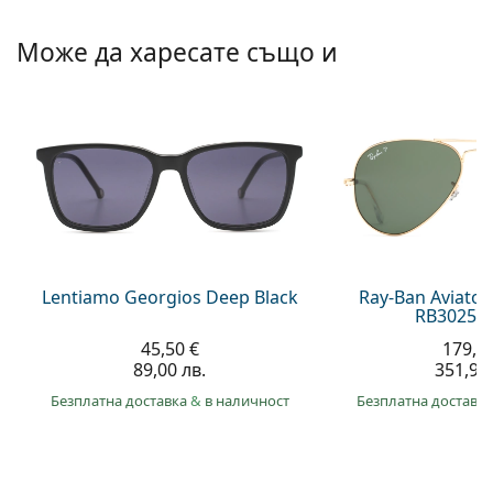
Persol
Може да харесате също и
Prada
Всички марки
Lentiamo Georgios Deep Black
Ray-Ban Aviator
RB3025 0
45,50 €
179,9
89,00 лв.
351,90 
Безплатна доставка
&
в наличност
Безплатна доставк