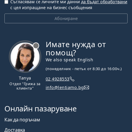
Съгласявам се личните ми данни
да бъдат обработвани
с цел изпращане на бизнес съобщения
Абониране
Имате нужда от
Извън линия
помощ?
We also speak English
(понеделник - петък от 8:30 до 16:00ч.)
Tanya
02 4928553
Отдел "Грижа за
info@lentiamo.bg
клиента"
Онлайн пазаруване
Как да поръчам
Доставка