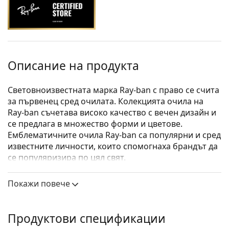
Описание на продукта
Световноизвестната марка Ray-ban с право се счита
за първенец сред очилата. Колекцията очила на
Ray-ban съчетава високо качество с вечен дизайн и
се предлага в множество форми и цветове.
Емблематичните очила Ray-ban са популярни и сред
известните личности, които спомогнаха брандът да
се популяризира по цял свят.
Ray-Ban 0RX7199 5204 54
са унисекс очила.
Покажи повече
Вижте как изглеждате с тези очила с виртуалното
огледало на Lentiamo.
Продуктови спецификации
Диоптрични очила – рамки