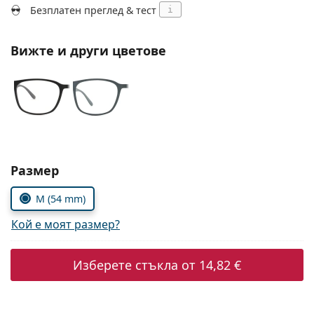
Persol
Безплатен преглед & тест
i
Prada
Вижте и други цветове
Всички марки
Изберете параметри
Размер
M (54 mm)
Кой е моят размер?
Изберете стъкла от
14,82 €