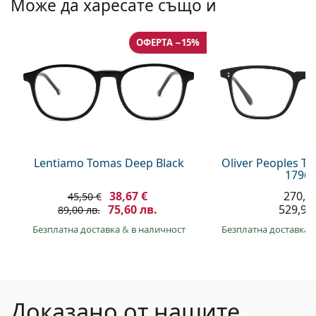
Може да харесате също и
ОФЕРТА −15%
Lentiamo Tomas Deep Black
Oliver Peoples T
1796 
38,67 €
270,9
45,50 €
75,60 лв.
529,90 
89,00 лв.
Безплатна доставка
&
в наличност
Безплатна доставка
Доказано от нашите