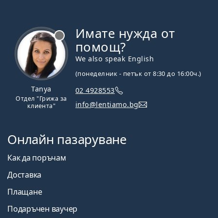
Имате нужда от
Извън линия
помощ?
We also speak English
(понеделник - петък от 8:30 до 16:00ч.)
Tanya
02 4928553
Отдел "Грижа за
info@lentiamo.bg
клиента"
Онлайн пазаруване
Как да поръчам
Доставка
Плащане
Подаръчен ваучер