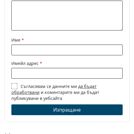
панти:
Аксесоари
Кутия:
Да
Кърпичка за
Да
почистване:
Име
*
Други
Пол:
Unisex
Имейл адрес
*
Категория:
Диоптрични очила
Марка:
Ray-Ban
Съгласявам се данните ми
да бъдат
Код:
0RX7199 5204 54
обработвани
и коментарите ми да бъдат
публикувани в уебсайта
Изпращане