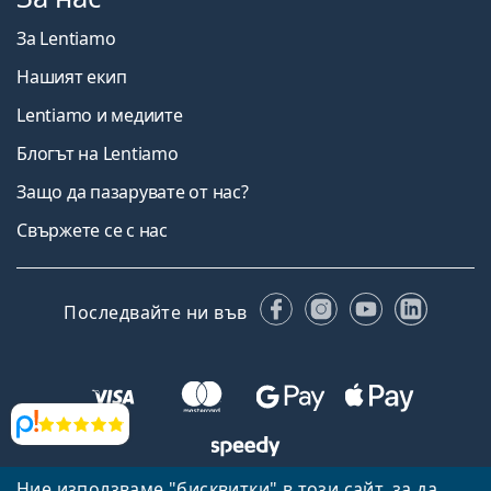
За Lentiamo
Нашият екип
Lentiamo и медиите
Блогът на Lentiamo
Защо да пазарувате от нас?
Свържете се с нас
Facebook
Instagram
YouTube
Linked
Последвайте ни във
Прегледи
Ние използваме "бисквитки" в този сайт, за да