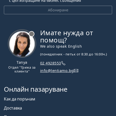
с цел изпращане на бизнес съобщения
Абониране
Имате нужда от
Извън линия
помощ?
We also speak English
(понеделник - петък от 8:30 до 16:00ч.)
Tanya
02 4928553
Отдел "Грижа за
info@lentiamo.bg
клиента"
Онлайн пазаруване
Как да поръчам
Доставка