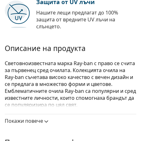
Защита от UV лъчи
Нашите лещи предлагат до 100%
защита от вредните UV лъчи на
слънцето.
Описание на продукта
Световноизвестната марка Ray-ban с право се счита
за първенец сред очилата. Колекцията очила на
Ray-ban съчетава високо качество с вечен дизайн и
се предлага в множество форми и цветове.
Емблематичните очила Ray-ban са популярни и сред
известните личности, които спомогнаха брандът да
се популяризира по цял свят.
Ray-Ban 0RX7066 5943
са унисекс очила.
Покажи повече
Вижте как изглеждате с тези очила с виртуалното
огледало на Lentiamo.