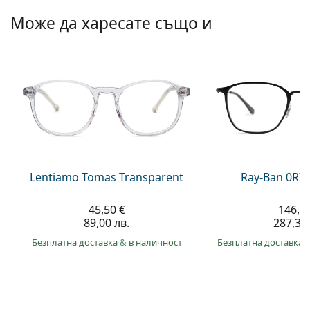
Persol
Може да харесате също и
Prada
Всички марки
Lentiamo Tomas Transparent
Ray-Ban 0RX
45,50 €
146,9
89,00 лв.
287,30 
Безплатна доставка
&
в наличност
Безплатна доставка