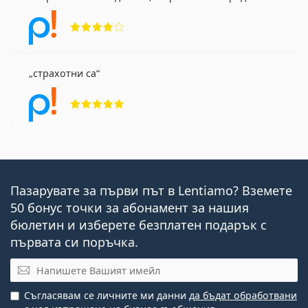
Рейтинг 4 от 5
страхотни са
Рейтинг 5 от 5
Пазарувате за първи път в Lentiamo? Вземете
50 бонус точки за абонамент за нашия
бюлетин и изберете безплатен подарък с
първата си поръчка.
Имейл
Съгласявам се личните ми данни
да бъдат обработвани