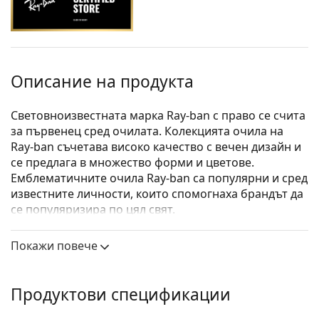
Описание на продукта
Световноизвестната марка Ray-ban с право се счита
за първенец сред очилата. Колекцията очила на
Ray-ban съчетава високо качество с вечен дизайн и
се предлага в множество форми и цветове.
Емблематичните очила Ray-ban са популярни и сред
известните личности, които спомогнаха брандът да
се популяризира по цял свят.
Ray-Ban 0RX7066 2000
са унисекс очила.
Покажи повече
Вижте как изглеждате с тези очила с виртуалното
огледало на Lentiamo.
Продуктови спецификации
Диоптрични очила – рамки
Черният цвят на рамката перфектно съвпада с