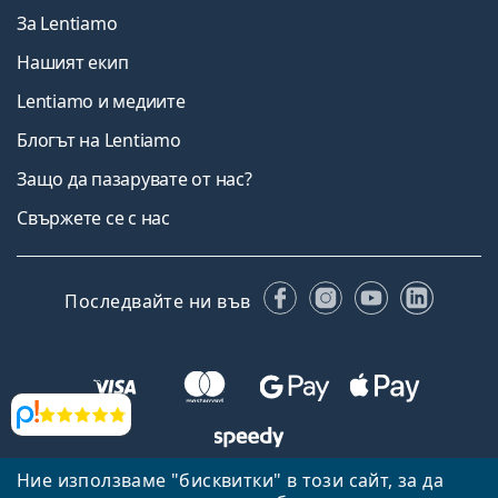
За Lentiamo
Нашият екип
Lentiamo и медиите
Блогът на Lentiamo
Защо да пазарувате от нас?
Свържете се с нас
Facebook
Instagram
YouTube
Linked
Последвайте ни във
Прегледи
Ние използваме "бисквитки" в този сайт, за да
Назад към началната страница
Нагоре