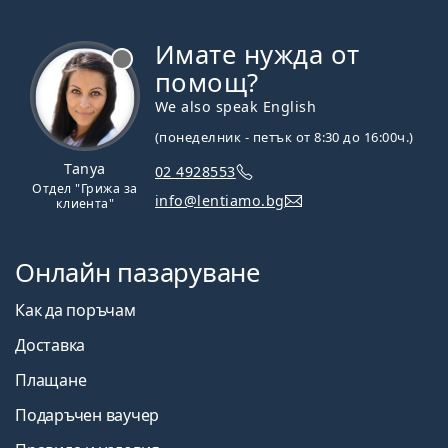
Имате нужда от
Извън линия
помощ?
We also speak English
(понеделник - петък от 8:30 до 16:00ч.)
Tanya
02 4928553
Отдел "Грижа за
info@lentiamo.bg
клиента"
Онлайн пазаруване
Как да поръчам
Доставка
Плащане
Подаръчен ваучер