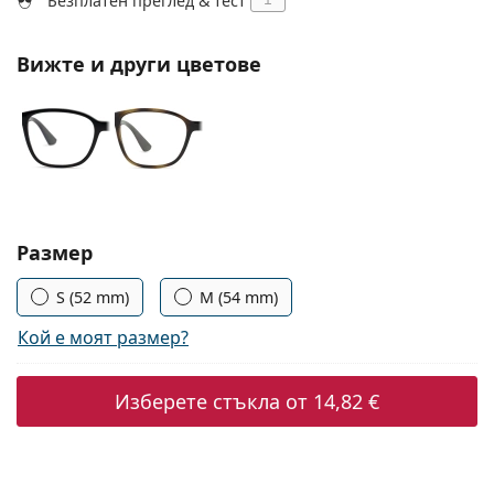
Безплатен преглед & тест
Persol
Prada
Вижте и други цветове
Всички марки
Изберете параметри
Размер
S (52 mm)
M (54 mm)
Кой е моят размер?
Изберете стъкла от
14,82 €