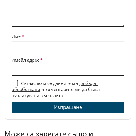
Име
*
Имейл адрес
*
Съгласявам се данните ми
да бъдат
обработвани
и коментарите ми да бъдат
публикувани в уебсайта
Изпращане
Може да харесате също и