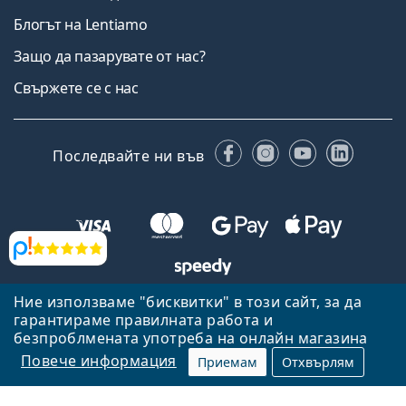
Блогът на Lentiamo
Защо да пазарувате от нас?
Свържете се с нас
Facebook
Instagram
YouTube
Linked
Последвайте ни във
Прегледи
Ние използваме "бисквитки" в този сайт, за да
Назад към началната страница
Нагоре
гарантираме правилната работа и
Lentiamo.bg е собственост и се управлява от Lentiamo s.r.o.,
безпроблмената употреба на онлайн магазина
Република Чехия
Тук сме за вас в продължение на 18 години.
Повече информация
Приемам
Отхвърлям