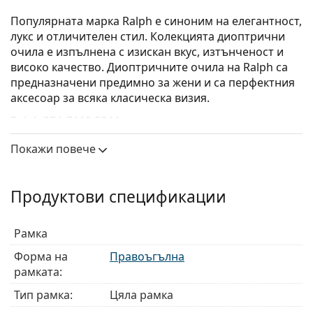
Популярната марка Ralph е синоним на елегантност,
лукс и отличителен стил. Колекцията диоптрични
очила е изпълнена с изискан вкус, изтънченост и
високо качество. Диоптричните очила на Ralph са
предназначени предимно за жени и са перфектния
аксесоар за всяка класическа визия.
Ralph 0RA 7110 5944
са дамски очила.
Диоптрични очила – рамки
Покажи повече
Червеният цвят на рамката перфектно съвпада с
топли тонове на кожата и черна, тъмнокафява,
Продуктови спецификации
бяла или сива коса.
Правоъгълните рамки са идеален избор за тези с
овална или кръгла форма на лицето.
Рамка
Рамката на очилата е изработена от
Форма на
Правоъгълна
висококачествена пластмаса, която предлага
рамката:
висока издръжливост, удобство при носене и
страхотен външен вид.
Тип рамка:
Цяла рамка
Очилата с цяла рамка са сред най-често