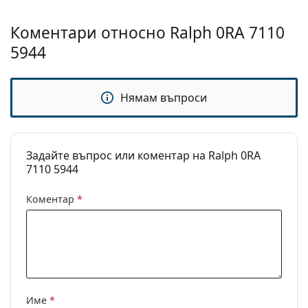
ръководство за очила
, ако имате нужда от помощ с
Категория:
Диоптрични очила
избора.
Коментари относно Ralph 0RA 7110
Марка:
Ralph
Това е медицинско устройство. Прочетете
5944
инструкциите преди употреба.
Нямам въпроси
Задайте въпрос или коментар на Ralph 0RA
7110 5944
Коментар
*
Име
*