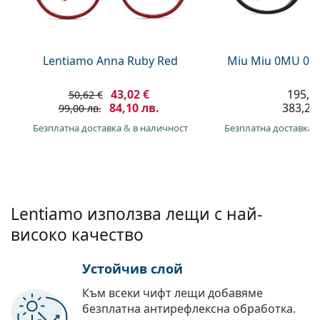
Persol
Prada
Lentiamo Anna Ruby Red
Miu Miu 0MU 01
Всички марки
43,02 €
195,9
50,62 €
84,10 лв.
383,20 
99,00 лв.
Безплатна доставка
&
в наличност
Безплатна доставка
Lentiamo използва лещи с най-
високо качество
Устойчив слой
Към всеки чифт лещи добавяме
безплатна антирефлексна обработка.