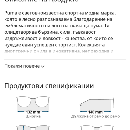
Puma е световноизвестна спортна модна марка,
която е лесно разпознаваема благодарение на
емблематичното си лого на скачаща пума. Тя
олицетворява бързина, сила, гъвкавост,
издръжливост и ловкост - качества, от които се
нуждае един успешен спортист. Колекцията
диоптрични очила е иновативна, непреходна и
напълно функционална.
Покажи повече
Puma PU0362O 001 54
са мъжки очила.
Вижте как изглеждате с тези очила с виртуалното
огледало на Lentiamo.
Продуктови спецификации
Диоптрични очила – рамки
Черният цвят на рамката перфектно съвпада с
хладни тонове на кожата и светло руса, светло
132 mm
140 mm
кестенява или черна коса.
Ширина
Дължина от рамо до рамо
Правоъгълните рамки са идеален избор за тези с
овална или кръгла форма на лицето.