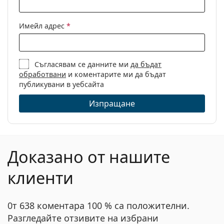
Кърпичка за
Да
почистване:
Имейл адрес
*
Други
Пол:
Мъжки
Категория:
Диоптрични очила
Съгласявам се данните ми
да бъдат
обработвани
и коментарите ми да бъдат
Марка:
Puma
публикувани в уебсайта
Код:
PU0362O 001 54
Изпращане
Доказано от нашите
клиенти
0т 638 коментара 100 % са положителни.
Разгледайте отзивите на избрани