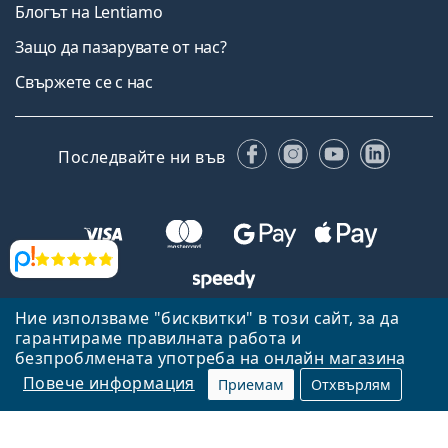
Блогът на Lentiamo
Защо да пазарувате от нас?
Свържете се с нас
Facebook
Instagram
YouTube
Linked
Последвайте ни във
Прегледи
Ние използваме "бисквитки" в този сайт, за да
Назад към началната страница
Нагоре
гарантираме правилната работа и
Lentiamo.bg е собственост и се управлява от Lentiamo s.r.o.,
безпроблмената употреба на онлайн магазина
Република Чехия
Тук сме за вас в продължение на 18 години.
Повече информация
Приемам
Отхвърлям