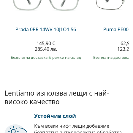
Persol
Prada
Всички марки
Prada 0PR 14WV 10J1O1 56
Puma PE0027
145,90 €
62,99
285,40 лв.
123,20 
Безплатна доставка
&
рамки на склад
Безплатна доставка
Lentiamo използва лещи с най-
високо качество
Устойчив слой
Към всеки чифт лещи добавяме
безплатна антирефлексна обработка.