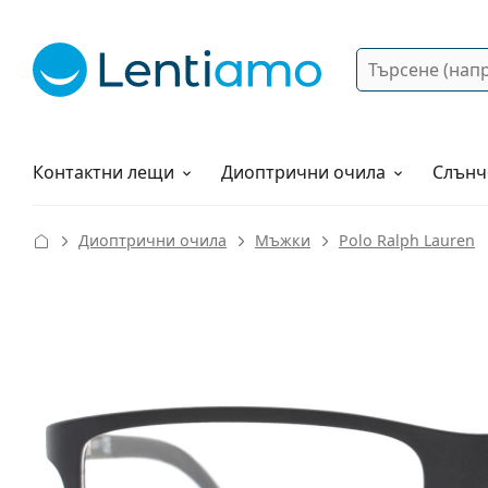
Търсене
Вход
Web навигация
Разтвори
Как да поръчам?
Контактни лещи
Диоптрични очила
Слънч
Диоптрични очила
Мъжки
Polo Ralph Lauren