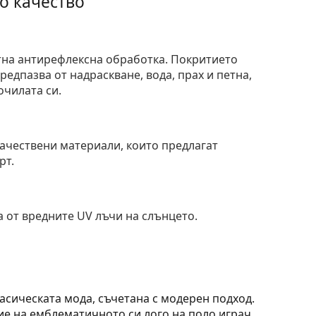
о качество
тна антирефлексна обработка. Покритието
едпазва от надраскване, вода, прах и петна,
очилата си.
и
ачествени материали, които предлагат
рт.
 от вредните UV лъчи на слънцето.
ласическата мода, съчетана с модерен подход.
ие на емблематичното си лого на поло играч