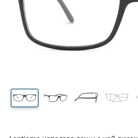
134 mm
Ширина
Ширин
на стъкл
37 mm
55 mm
Височина на стъклото
Ширина на стъклото