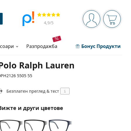
Navigation panel
Прегледи
Вие сте вписани 
Кошница
4,9
/5
есоари
разпродажба
Бонус Продукти
Polo Ralph Lauren
0PH2126 5505 55
Безплатен преглед & тест
i
Вижте и други цветове