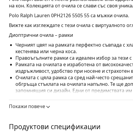
на кон. Колекцията от очила се слави със своя уника
Polo Ralph Lauren 0PH2126 5505 55
са мъжки очила.
Вижте как изглеждате с тези очила с виртуалното ог
Диоптрични очила – рамки
Черният цвят на рамката перфектно съвпада с хла
кестенява или черна коса.
Правоъгълните рамки са идеален избор за тези с
Рамката на очилата е изработена от висококачес
издръжливост, удобство при носене и страхотен 
Очилата с цяла рамка са сред най-често срещанит
обгръща стъклата на очилата напълно. Те ще до
запомнящия си дизайн. Едни от предимствата им 
рамката напълно обгръща лещата и така защитав
за всички лещи, включително тези с по-висока о
Покажи повече
Аксесоари
Доставяме диоптричните очила в оригиналния им
Продуктови спецификации
или торбичката и дизайнът могат да варират.