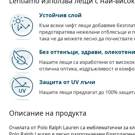
Lentiamo използва лещи с най-висок
Устойчив слой
Към всеки чифт лещи добавяме безпла
предотвратява нежелани отблясъци и пр
така че да можете лесно да почиствате 
Без оттенъци, здрави, олекотен
Нашите лещи са изработени от високок
отлична оптика, издръжливост и комфо
Защита от UV лъчи
Нашите лещи предлагат до 100% защита
Описание на продукта
Очилата от Polo Ralph Lauren са емблематични за к
Polo Ralph Lauren е лесно разпознаваем благодарен