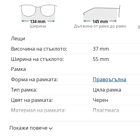
Кърпичката за почистване, доставяна с очилата, 
модели могат да бъдат доставяни с торбичка от п
Разгледайте пълната ни гама
очила
, за да намерит
134 mm
145 mm
Ширина
Дължина от рамо до рамо
ръководство за очила
, ако имате нужда от помощ с 
Това е медицинско устройство. Прочетете инструкц
Лещи
Височина на стъклото:
37 mm
Ширина на стъклото:
55 mm
Рамка
Форма на рамката:
Правоъгълна
Тип рамка:
Цяла рамка
Цвят на рамката:
Черен
Материал на рамката:
Пластмаса
Размер:
M
Покажи повече
Ширина:
134 mm