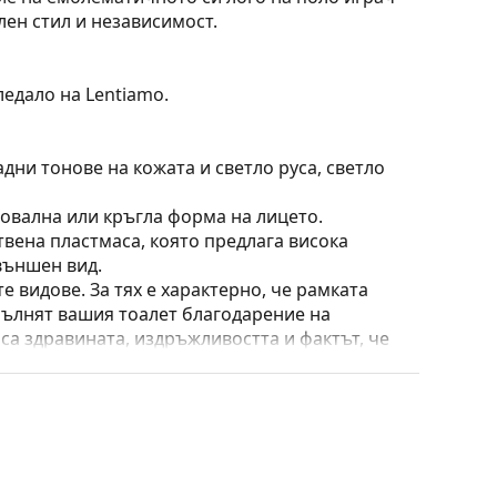
лен стил и независимост.
ледало на Lentiamo.
дни тонове на кожата и светло руса, светло
 овална или кръгла форма на лицето.
твена пластмаса, която предлага висока
външен вид.
е видове. За тях е характерно, че рамката
пълнят вашия тоалет благодарение на
са здравината, издръжливостта и фактът, че
а срещу повреди. Този тип рамка е подходяща
птична мощност.
 калъф/текстилна торбичка. Цветът на калъфа