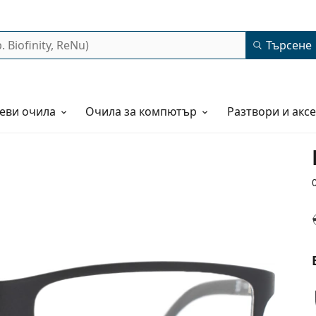
Търсене
еви очила
Очила за компютър
Разтвори и акс