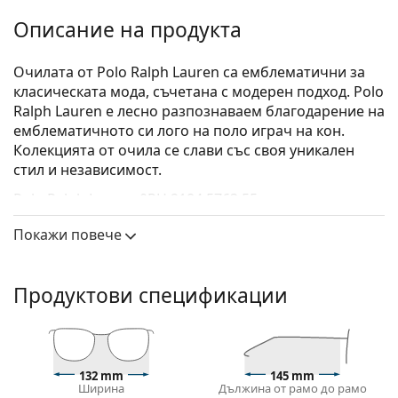
Описание на продукта
Очилата от Polo Ralph Lauren са емблематични за
класическата мода, съчетана с модерен подход. Polo
Ralph Lauren е лесно разпознаваем благодарение на
емблематичното си лого на поло играч на кон.
Колекцията от очила се слави със своя уникален
стил и независимост.
Polo Ralph Lauren 0PH 2184 5763 55
са мъжки очила.
Диоптрични очила – рамки
Покажи повече
Сивият цвят на рамката перфектно съвпада с
хладни тонове на кожата и червена, сива, бяла
Продуктови спецификации
или тъмно руса коса.
Правоъгълните рамки са идеален избор за тези с
овална или кръгла форма на лицето.
Рамката на очилата е изработена от
висококачествена пластмаса, която предлага
132 mm
145 mm
Ширина
Дължина от рамо до рамо
висока издръжливост, удобство при носене и