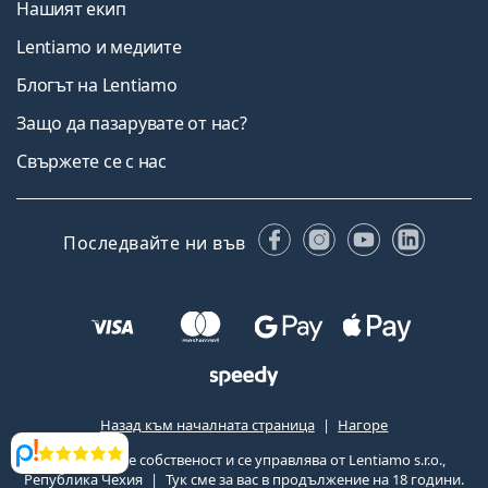
Нашият екип
Lentiamo и медиите
Блогът на Lentiamo
Защо да пазарувате от нас?
Свържете се с нас
Facebook
Instagram
YouTube
Linked
Последвайте ни във
Назад към началната страница
Нагоре
Lentiamo.bg е собственост и се управлява от Lentiamo s.r.o.,
Прегледи
Република Чехия
Тук сме за вас в продължение на 18 години.