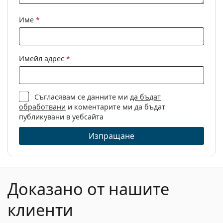
Кърпичка за
Да
почистване:
Име
*
Други
Пол:
Мъжки
Имейл адрес
*
Категория:
Диоптрични очила
Марка:
Polo Ralph Lauren
Съгласявам се данните ми
да бъдат
Код:
0PH2184 5763 55
обработвани
и коментарите ми да бъдат
публикувани в уебсайта
Изпращане
Доказано от нашите
клиенти