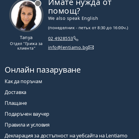
Имате нужда от
Извън линия
помощ?
We also speak English
(понеделник - петък от 8:30 до 16:00ч.)
Tanya
02 4928553
Отдел "Грижа за
info@lentiamo.bg
клиента"
Онлайн пазаруване
Как да поръчам
Доставка
Плащане
Подаръчен ваучер
Правила и условия
Декларация за достъпност на уебсайта на Lentiamo