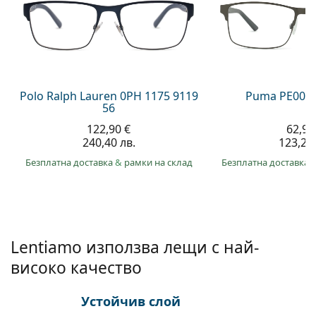
Persol
Prada
Всички марки
Polo Ralph Lauren 0PH 1175 9119
Puma PE0027
56
122,90 €
62,99
240,40 лв.
123,20 
Безплатна доставка
&
рамки на склад
Безплатна доставка
Lentiamo използва лещи с най-
високо качество
Устойчив слой