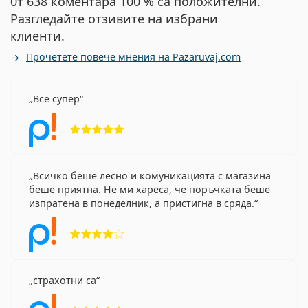
0т 638 коментара 100 % са положителни.
Разгледайте отзивите на избрани
клиенти.
Прочетете повече мнения на Pazaruvaj.com
Все супер
Рейтинг 5 от 5
Всичко беше лесно и комуникацията с магазина
беше приятна. Не ми хареса, че поръчката беше
изпратена в понеделник, а пристигна в сряда.
Рейтинг 4 от 5
страхотни са
Рейтинг 5 от 5