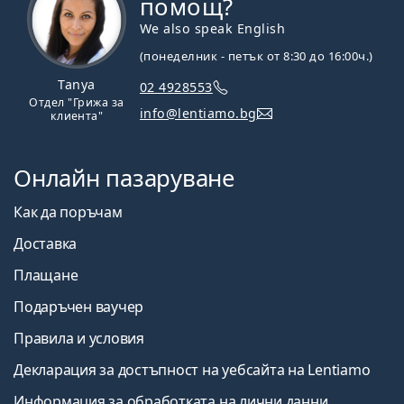
помощ?
We also speak English
(понеделник - петък от 8:30 до 16:00ч.)
Tanya
02 4928553
Отдел "Грижа за
info@lentiamo.bg
клиента"
Онлайн пазаруване
Как да поръчам
Доставка
Плащане
Подаръчен ваучер
Правила и условия
Декларация за достъпност на уебсайта на Lentiamo
Информация за обработката на лични данни