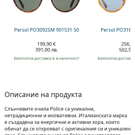
Persol
Prada
Всички марки
Persol PO3092SM 901531 50
Persol PO3166
199,90 €
256,9
391,00 лв.
502,50 
Безплатна доставка
&
в наличност
Безплатна доставк
Описание на продукта
Слънчевите очила Police са уникални,
нетрадиционни и иновативни. Италианската марка
е създадена за енергични и активни хора, които
обичат да се открояват с оригиналния си и уникален