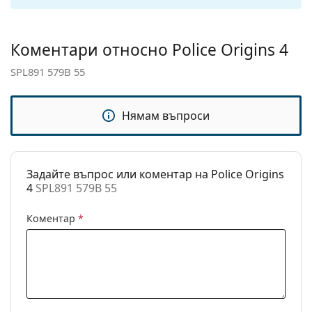
Кутия:
Да
Кърпичка за
Да
Коментари относно Police Origins 4
почистване:
SPL891 579B 55
Други
Пол:
Мъжки
Нямам въпроси
Категория:
Слънчеви очила
Марка:
Police
Задайте въпрос или коментар на Police Origins
Предназначение:
Мода
4
SPL891 579B 55
Код:
SPL891 579B 55
Коментар
*