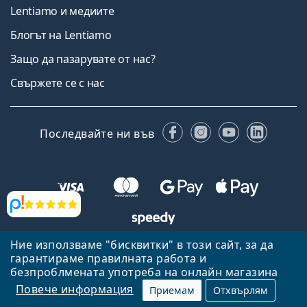
Lentiamo и медиите
Блогът на Lentiamo
Защо да пазарувате от нас?
Свържете се с нас
Facebook
Instagram
YouTube
Linked
Последвайте ни във
Прегледи
Ние използваме "бисквитки" в този сайт, за да
Назад към началната страница
Нагоре
гарантираме правилната работа и
Lentiamo.bg е собственост и се управлява от Lentiamo s.r.o.,
безпроблмената употреба на онлайн магазина
Република Чехия
Тук сме за вас в продължение на 18 години.
Повече информация
Приемам
Отхвърлям