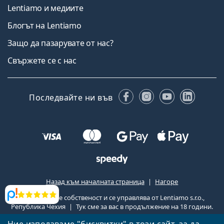
Lentiamo и медиите
Блогът на Lentiamo
Защо да пазарувате от нас?
Свържете се с нас
Facebook
Instagram
YouTube
Linked
Последвайте ни във
Назад към началната страница
Нагоре
Lentiamo.bg е собственост и се управлява от Lentiamo s.r.o.,
Прегледи
Република Чехия
Тук сме за вас в продължение на 18 години.