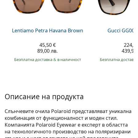
Persol
Prada
Всички марки
Lentiamo Petra Havana Brown
Gucci GG002
45,50 €
224,9
89,00 лв.
439,90 
Безплатна доставка
&
в наличност
Безплатна доставк
Описание на продукта
Слънчевите очила Polaroid представляват уникална
комбинация от функционалност и моден стил.
Компанията Polaroid Eyewear е експерт в областта
на технологичното производство на поляризирани