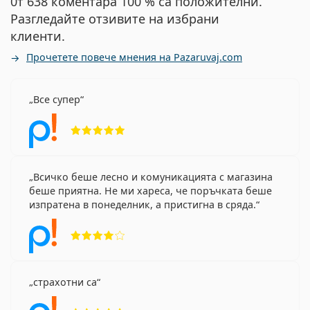
0т 638 коментара 100 % са положителни.
Разгледайте отзивите на избрани
клиенти.
Прочетете повече мнения на Pazaruvaj.com
Все супер
Рейтинг 5 от 5
Всичко беше лесно и комуникацията с магазина
беше приятна. Не ми хареса, че поръчката беше
изпратена в понеделник, а пристигна в сряда.
Рейтинг 4 от 5
страхотни са
Рейтинг 5 от 5