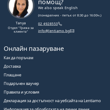
помощ?
We also speak English
(понеделник - петък от 8:30 до 16:00ч.)
Tanya
02 4928553
Отдел "Грижа за
info@lentiamo.bg
клиента"
Онлайн пазаруване
Как да поръчам
Доставка
Плащане
Подаръчен ваучер
Правила и условия
Декларация за достъпност на уебсайта на Lentiamo
Информация за обработката на лични данни