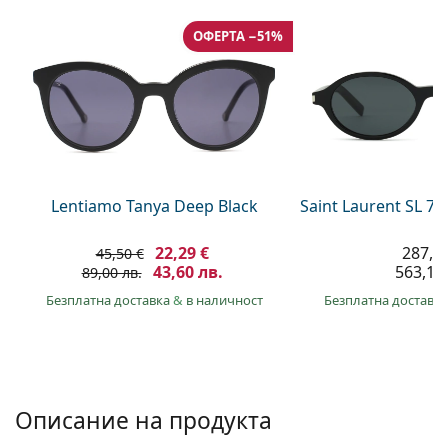
Gucci
Всички разтвори
На лин
Всички марки
ОФЕРТА −51%
Persol
Prada
Всички марки
Lentiamo Tanya Deep Black
Saint Laurent SL 7
22,29 €
287,9
45,50 €
43,60 лв.
563,10 
89,00 лв.
Безплатна доставка
&
в наличност
Безплатна доставк
Описание на продукта