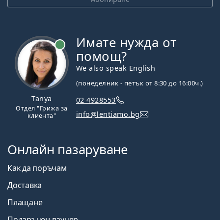
Имате нужда от
На линия
помощ?
We also speak English
(понеделник - петък от 8:30 до 16:00ч.)
Tanya
02 4928553
Отдел "Грижа за
info@lentiamo.bg
клиента"
Онлайн пазаруване
Как да поръчам
Доставка
Плащане
Подаръчен ваучер