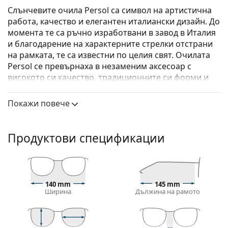
Слънчевите очила Persol са символ на артистична
работа, качество и елегантен италиански дизайн. До
момента те са ръчно изработвани в завод в Италия
и благодарение на характерните стрелки отстрани
на рамката, те са известни по целия свят. Очилата
Persol се превърнаха в незаменим аксесоар с
високото си качество, традиционните си форми и
емблематичнат­а слава.
Покажи повече
Persol PO2456S 518/71 53
са дамски слънчеви очила.
Вижте как изглеждате с тези слънчеви очила с
виртуалното огледало на Lentiamo.
Продуктови спецификации
Слънчеви очила – рамки
Сребристият цвят на рамката перфектно съвпада
с хладни тонове на кожата и червена, сива, бяла
140 mm
145 mm
или тъмно руса коса.
Ширина
Дължина на рамото
Кръглите рамки за слънчеви очила
са идеален
избор за тези с квадратна или овална форма на
лицето.