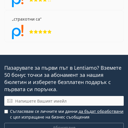
страхотни са
Рейтинг 5 от 5
Пазарувате за първи път в Lentiamo? Вземете
50 бонус точки за абонамент за нашия
бюлетин и изберете безплатен подарък с
първата си поръчка.
Имейл
Съгласявам се личните ми данни
да бъдат обработвани
с цел изпращане на бизнес съобщения
Абониране