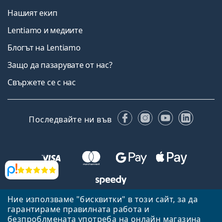
Нашият екип
Lentiamo и медиите
Блогът на Lentiamo
Защо да пазарувате от нас?
Свържете се с нас
Facebook
Instagram
YouTube
Linked
Последвайте ни във
Прегледи
Ние използваме "бисквитки" в този сайт, за да
Назад към началната страница
Нагоре
гарантираме правилната работа и
безпроблмената употреба на онлайн магазина
Lentiamo.bg е собственост и се управлява от Lentiamo s.r.o.,