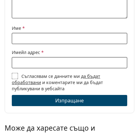
Код:
OO 9417 941705 59
С възможност за
Не
диоптри:
Име
*
Имейл адрес
*
Съгласявам се данните ми
да бъдат
обработвани
и коментарите ми да бъдат
публикувани в уебсайта
Изпращане
Може да харесате също и