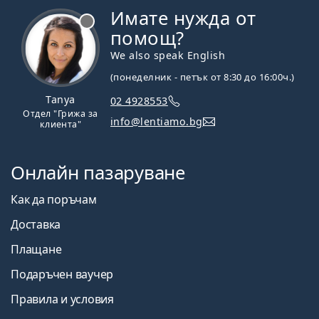
Имате нужда от
Извън линия
помощ?
We also speak English
(понеделник - петък от 8:30 до 16:00ч.)
Tanya
02 4928553
Отдел "Грижа за
info@lentiamo.bg
клиента"
Онлайн пазаруване
Как да поръчам
Доставка
Плащане
Подаръчен ваучер
Правила и условия