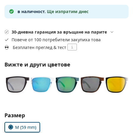
Persol
в наличност.
Ще изпратим днес
Prada
Всички марки
30-дневна гаранция за връщане на парите
Повече от 100 потребители закупиха това
Безплатен преглед & тест
i
Вижте и други цветове
Изберете параметри
Размер
M (59 mm)