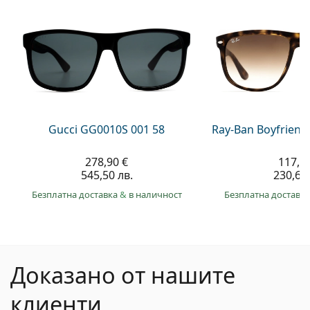
Gucci GG0010S 001 58
Ray-Ban Boyfriend
278,90 €
117,9
545,50 лв.
230,60 
Безплатна доставка
&
в наличност
Безплатна доставк
Доказано от нашите
клиенти