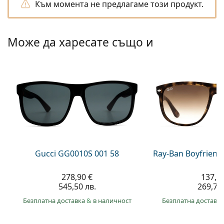
Към момента не предлагаме този продукт.
Persol
Prada
Може да харесате също и
Всички марки
Gucci GG0010S 001 58
Ray-Ban Boyfriend
278,90 €
137,9
545,50 лв.
269,70 
Безплатна доставка
&
в наличност
Безплатна доставк