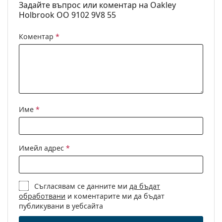
Задайте въпрос или коментар на Oakley
Разгледайте пълната ни гама
слънчеви очила
, за да
Пол:
Мъжки
Holbrook OO 9102 9V8 55
откриете повече модели от популярни марки.
Категория:
Слънчеви очила
Коментар
*
Марка:
Oakley
Предназначение:
Спорт
Спорт:
Туризъм
Код:
OO 9102 V8 55
Име
*
Имейл адрес
*
Съгласявам се данните ми
да бъдат
обработвани
и коментарите ми да бъдат
публикувани в уебсайта