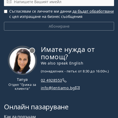
Съгласявам се личните ми данни
да бъдат обработвани
с цел изпращане на бизнес съобщения
Абониране
Имате нужда от
Извън линия
помощ?
We also speak English
(понеделник - петък от 8:30 до 16:00ч.)
Tanya
02 4928553
Отдел "Грижа за
info@lentiamo.bg
клиента"
Онлайн пазаруване
Как да поръчам