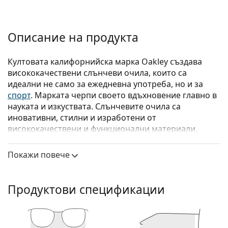
Описание на продукта
Култовата калифорнийска марка Oakley създава
висок­окачествени слънчеви очила, които са
идеални не само за ежедневна употреба, но и за
спорт
. Марката черпи своето вдъхновение главно в
науката и изкуствата. Слънчевите очила са
иновативни, стилни и изработени от
висококачествени и функционални материали.
Oakley Holbrook OO 9102 9V8 55
са мъжки слънчеви
Покажи повече
очила.
Вижте как изглеждате с тези слънчеви очила с
виртуалното огледало на Lentiamo.
Продуктови спецификации
Слънчеви очила – рамки
Синият цвят на рамката перфектно съвпада с