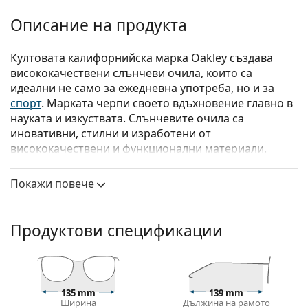
Описание на продукта
Култовата калифорнийска марка Oakley създава
висок­окачествени слънчеви очила, които са
идеални не само за ежедневна употреба, но и за
спорт
. Марката черпи своето вдъхновение главно в
науката и изкуствата. Слънчевите очила са
иновативни, стилни и изработени от
висококачествени и функционални материали.
Oakley BXTR OO 9280 04 39
са унисекс слънчеви
Покажи повече
очила.
Вижте как изглеждате с тези слънчеви очила с
виртуалното огледало на Lentiamo.
Продуктови спецификации
Слънчеви очила – рамки
Бежовият цвят на рамката перфектно съвпада с
топли тонове на кожата и светлокафява коса.
135 mm
139 mm
Правоъгълните рамки за слънчеви очила
са
Ширина
Дължина на рамото