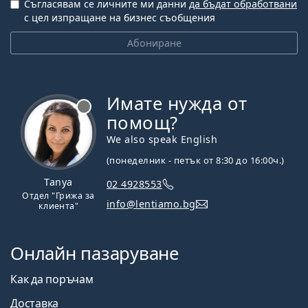
Съгласявам се личните ми данни
да бъдат обработвани
с цел изпращане на бизнес съобщения
Абониране
Имате нужда от
Извън линия
помощ?
We also speak English
(понеделник - петък от 8:30 до 16:00ч.)
Tanya
02 4928553
Отдел "Грижа за
info@lentiamo.bg
клиента"
Онлайн пазаруване
Как да поръчам
Доставка