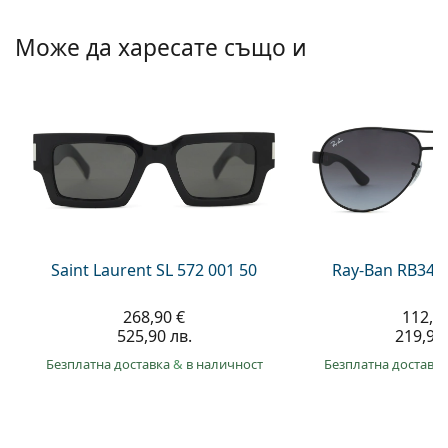
Persol
Може да харесате също и
Prada
Всички марки
Saint Laurent SL 572 001 50
Ray-Ban RB345
268,90 €
112,4
525,90 лв.
219,90 
Безплатна доставка
&
в наличност
Безплатна доставк