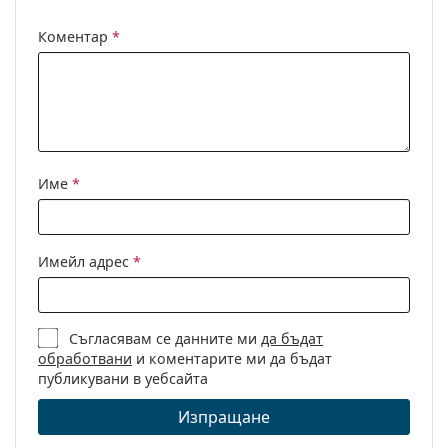
Други
Коментар
*
Пол:
Unisex
Категория:
Слънчеви очила
Марка:
Oakley
Предназначение:
Спорт
Спорт:
Колоездене, Бягане, Туризъм,
Име
*
Off-road колоездене
Код:
OO 9280 04 39
Имейл адрес
*
Съгласявам се данните ми
да бъдат
обработвани
и коментарите ми да бъдат
публикувани в уебсайта
Изпращане