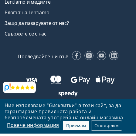
Lentiamo и медиите
Блогът на Lentiamo
Защо да пазарувате от нас?
Свържете се с нас
Facebook
Instagram
YouTube
Linked
Последвайте ни във
Прегледи
Ние използваме "бисквитки" в този сайт, за да
Назад към началната страница
Нагоре
гарантираме правилната работа и
Lentiamo.bg е собственост и се управлява от Lentiamo s.r.o.,
безпроблмената употреба на онлайн магазина
Република Чехия
Тук сме за вас в продължение на 18 години.
Повече информация
Приемам
Отхвърлям