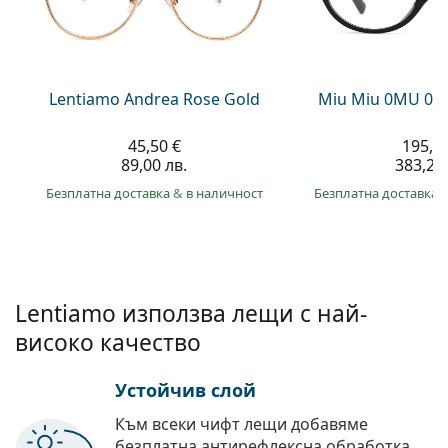
Persol
Prada
Всички марки
Lentiamo Andrea Rose Gold
Miu Miu 0MU 01
45,50 €
195,9
89,00 лв.
383,20 
Безплатна доставка
&
в наличност
Безплатна доставка
Lentiamo използва лещи с най-
високо качество
Устойчив слой
Към всеки чифт лещи добавяме
безплатна антирефлексна обработка.