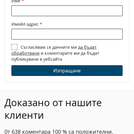
Име
*
Кърпичка за
Да
почистване:
Други
Имейл адрес
*
Пол:
Дамски
Категория:
Диоптрични очила
Съгласявам се данните ми
да бъдат
Марка:
Moschino Love
обработвани
и коментарите ми да бъдат
Код:
MOL612 2LF 15 52
публикувани в уебсайта
Изпращане
Доказано от нашите
клиенти
0т 638 коментара 100 % са положителни.