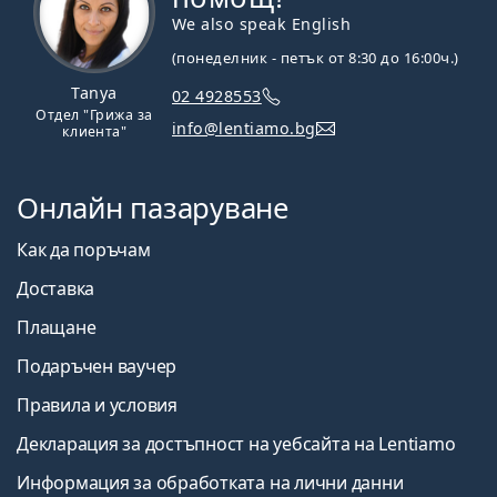
We also speak English
(понеделник - петък от 8:30 до 16:00ч.)
Tanya
02 4928553
Отдел "Грижа за
info@lentiamo.bg
клиента"
Онлайн пазаруване
Как да поръчам
Доставка
Плащане
Подаръчен ваучер
Правила и условия
Декларация за достъпност на уебсайта на Lentiamo
Информация за обработката на лични данни