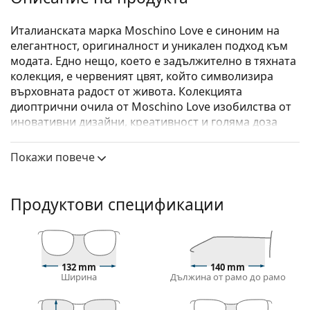
Италианската марка Moschino Love е синоним на
елегантност, оригиналност и уникален подход към
модата. Едно нещо, което е задължително в тяхната
колекция, е червеният цвят, който символизира
върховната радост от живота. Колекцията
диоптрични очила от Moschino Love изобилства от
иновативни дизайни, креативност и голяма доза
екстравагантност.
Покажи повече
Moschino Love MOL612 2LF 15 52
са дамски очила.
Диоптрични очила – рамки
Продуктови спецификации
Розовият цвят на рамката идеално пасва на
хладни тонове на кожата и светлокафява или
светло руса коса.
Правоъгълните рамки са идеален избор за тези с
овална или кръгла форма на лицето.
132 mm
140 mm
Ширина
Дължина от рамо до рамо
Рамката на очилата е направена от комбинация
от метал и пластмаса. Предлага висока