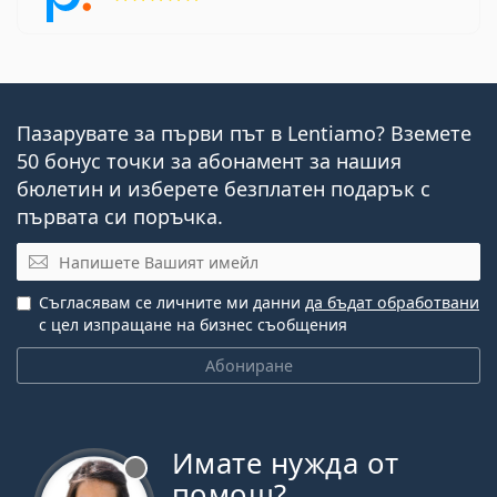
Пазарувате за първи път в Lentiamo? Вземете
50 бонус точки за абонамент за нашия
бюлетин и изберете безплатен подарък с
първата си поръчка.
Имейл
Съгласявам се личните ми данни
да бъдат обработвани
с цел изпращане на бизнес съобщения
Абониране
Имате нужда от
Извън линия
помощ?