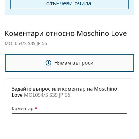
подложки за нос:
слънчеви очила.
Флексибилни
Не
панти:
Аксесоари
Коментари относно Moschino Love
Кутия:
Да
MOL054/S S3S JP 56
Кърпичка за
Да
почистване:
Нямам въпроси
Други
Пол:
Дамски
Категория:
Слънчеви очила
Задайте въпрос или коментар на Moschino
Love
MOL054/S S3S JP 56
Марка:
Moschino Love
Предназначение:
Мода
Коментар
*
Код:
MOL054/S S3S JP 56