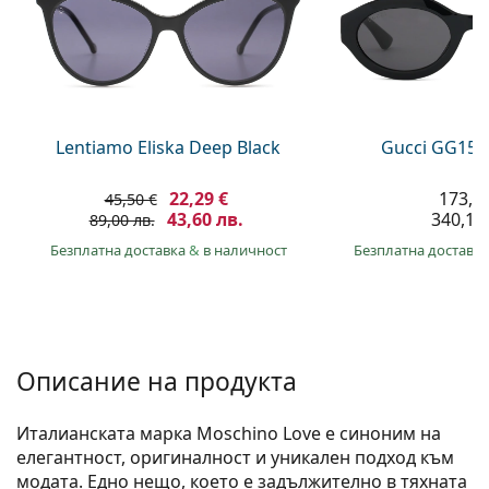
Gucci
Всички разтвори
На лин
Всички марки
Persol
Prada
Всички марки
Lentiamo Eliska Deep Black
Gucci GG157
22,29 €
173,9
45,50 €
43,60 лв.
340,10 
89,00 лв.
Безплатна доставка
&
в наличност
Безплатна доставк
Описание на продукта
Италианската марка Moschino Love е синоним на
елегантност, оригиналност и уникален подход към
модата. Едно нещо, което е задължително в тяхната