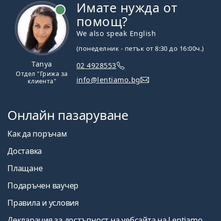
Имате нужда от
На линия
помощ?
We also speak English
(понеделник - петък от 8:30 до 16:00ч.)
Tanya
02 4928553
Отдел "Грижа за
info@lentiamo.bg
клиента"
Онлайн пазаруване
Как да поръчам
Доставка
Плащане
Подаръчен ваучер
Правила и условия
Декларация за достъпност на уебсайта на Lentiamo