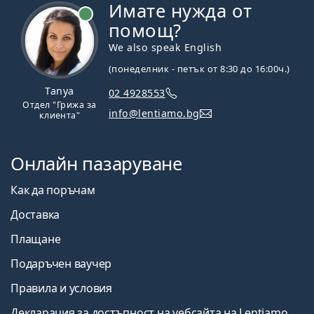
Имате нужда от
На линия
помощ?
We also speak English
(понеделник - петък от 8:30 до 16:00ч.)
Tanya
02 4928553
Отдел "Грижа за
info@lentiamo.bg
клиента"
Онлайн пазаруване
Как да поръчам
Доставка
Плащане
Подаръчен ваучер
Правила и условия
Декларация за достъпност на уебсайта на Lentiamo