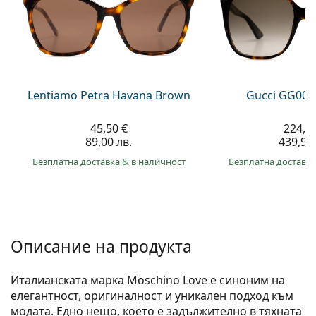
Gucci
Всички разтвори
На лин
Всички марки
Persol
Prada
Всички марки
Lentiamo Petra Havana Brown
Gucci GG002
45,50 €
224,9
89,00 лв.
439,90 
Безплатна доставка
&
в наличност
Безплатна доставк
Описание на продукта
Италианската марка Moschino Love е синоним на
елегантност, оригиналност и уникален подход към
модата. Едно нещо, което е задължително в тяхната