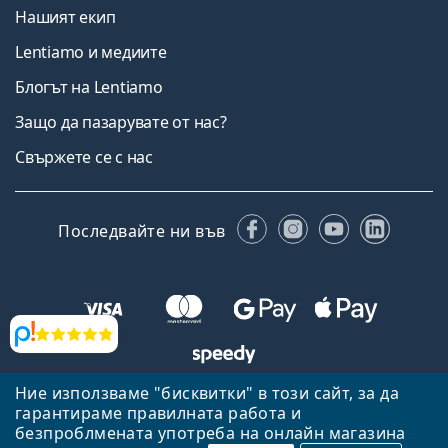
Нашият екип
Lentiamo и медиите
Блогът на Lentiamo
Защо да пазарувате от нас?
Свържете се с нас
Facebook
Instagram
YouTube
Linked
Последвайте ни във
Прегледи
Ние използваме "бисквитки" в този сайт, за да
Назад към началната страница
Нагоре
гарантираме правилната работа и
Lentiamo.bg е собственост и се управлява от Lentiamo s.r.o.,
безпроблмената употреба на онлайн магазина