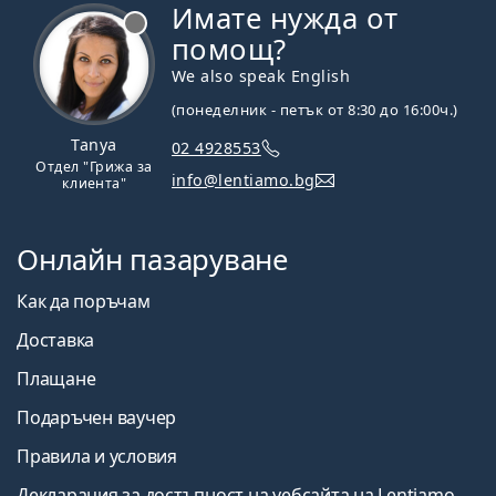
Имате нужда от
Извън линия
помощ?
We also speak English
(понеделник - петък от 8:30 до 16:00ч.)
Tanya
02 4928553
Отдел "Грижа за
info@lentiamo.bg
клиента"
Онлайн пазаруване
Как да поръчам
Доставка
Плащане
Подаръчен ваучер
Правила и условия
Декларация за достъпност на уебсайта на Lentiamo