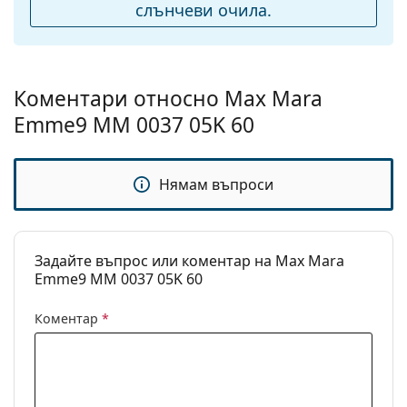
подложки за нос:
слънчеви очила.
Флексибилни
Не
панти:
Аксесоари
Коментари относно Max Mara
Кутия:
Да
Emme9 MM 0037 05K 60
Кърпичка за
Да
почистване:
Нямам въпроси
Други
Пол:
Дамски
Категория:
Слънчеви очила
Задайте въпрос или коментар на Max Mara
Emme9 MM 0037 05K 60
Марка:
Max Mara
Предназначение:
Мода
Коментар
*
Код:
MM0037/S 05K 60