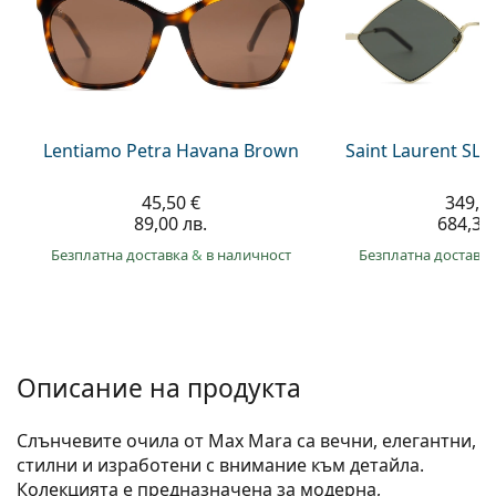
Persol
Prada
Всички марки
Lentiamo Petra Havana Brown
Saint Laurent SL 
45,50 €
349,9
89,00 лв.
684,30 
Безплатна доставка
&
в наличност
Безплатна доставк
Описание на продукта
Слънчевите очила от Max Mara са вечни, елегантни,
стилни и изработени с внимание към детайла.
Колекцията е предназначена за модерна,