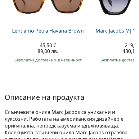
Persol
Prada
Всички марки
Lentiamo Petra Havana Brown
Marc Jacobs MJ 10
45,50 €
219,9
89,00 лв.
430,10 
Безплатна доставка
&
в наличност
Безплатна доставк
Описание на продукта
Слънчевите очила Marc Jacobs са уникални и
луксозни. Работата на американския дизайнер е
оригинална, непредсказуема и вдъхновяваща.
Колекцията слънчеви очила Marc Jacobs отразява