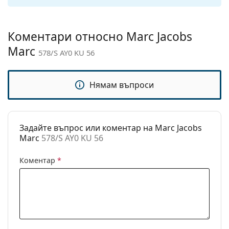
панти:
Аксесоари
Коментари относно Marc Jacobs
Кутия:
Да
Marc
578/S AY0 KU 56
Кърпичка за
Да
почистване:
Нямам въпроси
Други
Пол:
Дамски
Категория:
Слънчеви очила
Задайте въпрос или коментар на Marc Jacobs
Marc
578/S AY0 KU 56
Марка:
Marc Jacobs
Предназначение:
Мода
Коментар
*
Код:
578/S AY0 KU 56