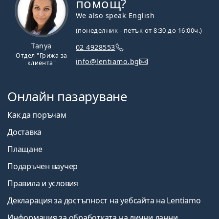
помощ?
We also speak English
(понеделник - петък от 8:30 до 16:00ч.)
Tanya
02 4928553
Отдел "Грижа за
info@lentiamo.bg
клиента"
Онлайн пазаруване
Как да поръчам
Доставка
Плащане
Подаръчен ваучер
Правила и условия
Декларация за достъпност на уебсайта на Lentiamo
Информация за обработката на лични данни