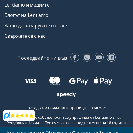
Lentiamo и медиите
Блогът на Lentiamo
Защо да пазарувате от нас?
Свържете се с нас
Facebook
Instagram
YouTube
Linked
Последвайте ни във
Назад към началната страница
Нагоре
Lentiamo.bg е собственост и се управлява от Lentiamo s.r.o.,
Прегледи
Република Чехия
Тук сме за вас в продължение на 18 години.