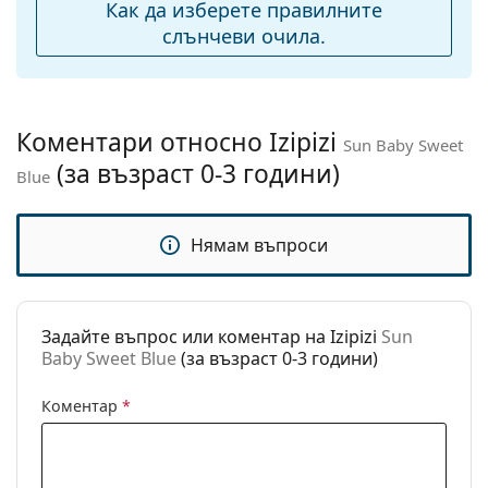
Регулируеми
Не
Как да изберете правилните
подложки за нос:
слънчеви очила.
Флексибилни
Не
панти:
Аксесоари
Коментари относно Izipizi
Sun Baby Sweet
Кутия:
Не
(за възраст 0-3 години)
Blue
Кърпичка за
Не
почистване:
Нямам въпроси
Други
Пол:
Детски
Възраст:
0-3 години
Задайте въпрос или коментар на Izipizi
Sun
Baby Sweet Blue
(за възраст 0-3 години)
Категория:
Слънчеви очила
Марка:
Izipizi
Коментар
*
Предназначение:
Мода
Код:
Sun Baby Sweet Blue