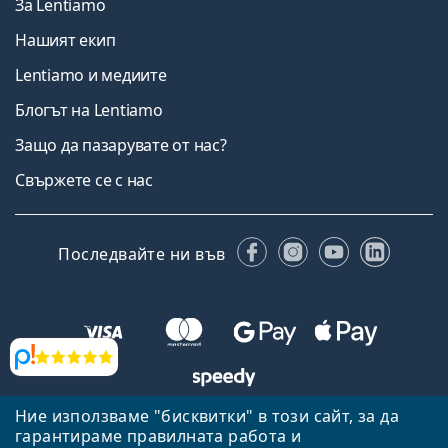
За Lentiamo
Нашият екип
Lentiamo и медиите
Блогът на Lentiamo
Защо да пазарувате от нас?
Свържете се с нас
Facebook
Instagram
YouTube
Linked
Последвайте ни във
Прегледи
Ние използваме "бисквитки" в този сайт, за да
Назад към началната страница
Нагоре
гарантираме правилната работа и