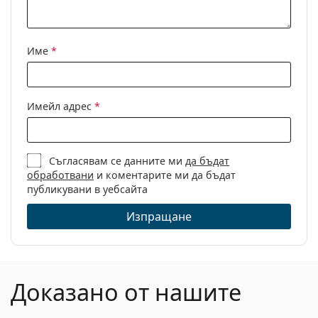
С възможност за
Да
диоптри:
Име
*
Имейл адрес
*
Съгласявам се данните ми
да бъдат
обработвани
и коментарите ми да бъдат
публикувани в уебсайта
Изпращане
Доказано от нашите