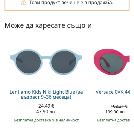
Този продукт вече не е в продажба.
Persol
Prada
Може да харесате също и
Всички марки
Lentiamo Kids Niki Light Blue (за
Versace 0VK 442
възраст 9–36 месеца)
24,49 €
7
102,21 €
47,90 лв.
14
199,90 лв.
Безплатна доставка
&
в наличност
Безплатна доставк