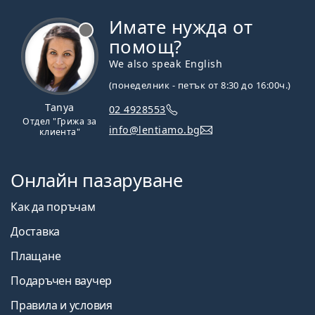
Имате нужда от
Извън линия
помощ?
We also speak English
(понеделник - петък от 8:30 до 16:00ч.)
Tanya
02 4928553
Отдел "Грижа за
info@lentiamo.bg
клиента"
Онлайн пазаруване
Как да поръчам
Доставка
Плащане
Подаръчен ваучер
Правила и условия