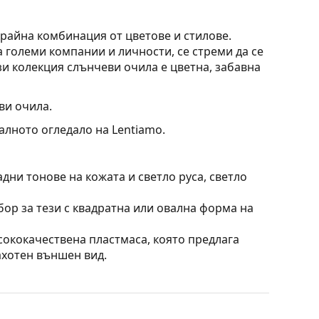
райна комбинация от цветове и стилове.
 големи компании и личности, се стреми да се
и колекция слънчеви очила е цветна, забавна
ви очила.
алното огледало на Lentiamo.
дни тонове на кожата и светло руса, светло
бор за тези с квадратна или овална форма на
сококачествена пластмаса, която предлага
ахотен външен вид.
 минимум отраженията на светлината. За
е контрастът на цветовете на топката на