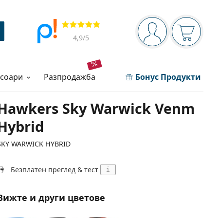
Navigation panel
Прегледи
Вие сте вписани 
Кошница
4,9
/5
есоари
разпродажба
Бонус Продукти
Hawkers Sky Warwick Venm
Hybrid
SKY WARWICK HYBRID
Безплатен преглед & тест
i
Вижте и други цветове