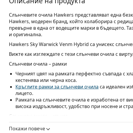
Описание на продукта
Слънчевите очила Hawkers представляват една безк
Hawkers, модерен бранд, който колаборира с редица
превърне в една от водещите марки в бъдещето. Таз
и оригинална.
Hawkers Sky Warwick Venm Hybrid
са унисекс слънче
Вижте как изглеждате с тези слънчеви очила с вирту
Слънчеви очила – рамки
Черният цвят на рамката перфектно съвпада с хла
кестенява или черна коса.
Кръглите рамки за слънчеви очила
са идеален из
лицето.
Рамката на слънчевите очила е изработена от ви
висока издръжливост, удобство при носене и стр
Слънчеви очила – стъкла
Сините лещи подобряват контраста и свеждат до
Покажи повече
играчите на тенис лещите помагат да се подчерта