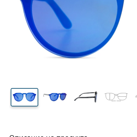
137 mm
Ширина
Ширин
на стъкл
45 mm
50 mm
Височина на стъклото
Ширина на стъклото