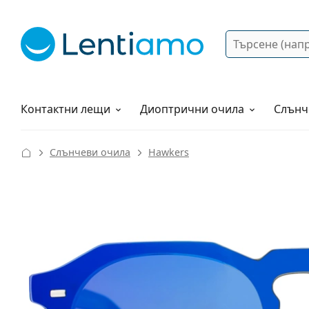
Търсене
Вход
Web навигация
Разтвори
Как да поръчам?
Контактни лещи
Диоптрични очила
Слънч
Слънчеви очила
Hawkers