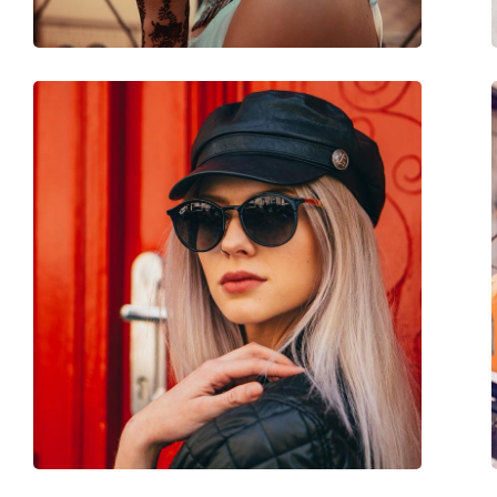
Флексибилни панти:
Не
Аксесоари
Кутия:
Не
Кърпичка за почистване:
Не
Други
Пол:
Unisex
Категория:
Слънчеви очила
Марка:
Hawkers
Предназначение:
Мода
Код:
Sky Warwick Hybrid