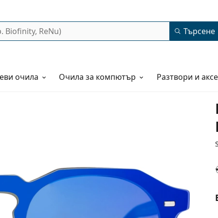
Търсене
еви очила
Очила за компютър
Разтвори и акс