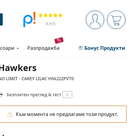
Navigation panel
Прегледи
Вие сте вписани 
Кошница
4,9
/5
есоари
разпродажба
Бонус Продукти
Hawkers
NO LIMIT - CAREY LILAC HNLI22PVT0
Безплатен преглед & тест
i
Към момента не предлагаме този продукт.