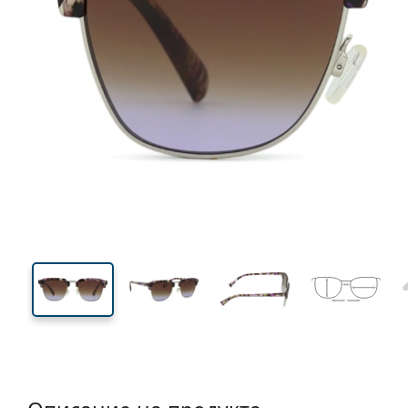
134 mm
Ширина
Ширин
на стъкл
42 mm
52 mm
Височина на стъклото
Ширина на стъклото