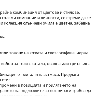
райна комбинация от цветове и стилове.
 големи компании и личности, се стреми да се
и колекция слънчеви очила е цветна, забавна
ла.
опли тонове на кожата и светлокафява, черна
 избор за тези с кръгла, овална или триъгълна
бинация от метал и пластмаса. Предлага
 стил.
 промени в позицията и прилягането на
ирането на подложките за нос винаги трябва да
ти повреда или счупване.