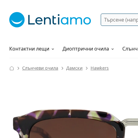
Търсене
Вход
Web навигация
Разтвори
Как да поръчам?
Контактни лещи
Диоптрични очила
Слънч
Слънчеви очила
Дамски
Hawkers