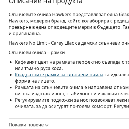
Описание на продукта
Слънчевите очила Hawkers представляват една безк
Hawkers, модерен бранд, който колаборира с редица
превърне в една от водещите марки в бъдещето. Таз
и оригинална.
Hawkers No Limit - Carey Lilac
са дамски слънчеви очи
Слънчеви очила – рамки
Кафявият цвят на рамката перфектно съвпада с т
или тъмно руса коса.
Квадратните рамки за слънчеви очила
са идеален
форма на лицето.
Рамката на слънчевите очила е направена от ком
висока издръжливост, стабилност и изключителен
Регулируемите подложки за нос позволяват леки
очилата, за да осигурят по-голям комфорт. Регул
се извършва от опитен оптик, за да се предотвра
Слънчеви очила – стъкла
Покажи повече