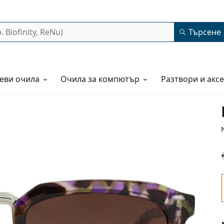
Търсене
еви очила
Очила за компютър
Разтвори и акс