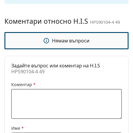
Кутия:
Не
Кърпичка за
Да
Коментари относно H.I.S
HPS90104-4 49
почистване:
Други
Нямам въпроси
Пол:
Детски
Категория:
Слънчеви очила
Марка:
H.I.S
Задайте въпрос или коментар на H.I.S
HPS90104-4 49
Предназначение:
Мода
Коментар
*
Код:
HPS90104-4 49
Име
*