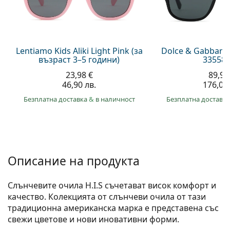
Persol
Prada
Всички марки
Lentiamo Kids Aliki Light Pink (за
Dolce & Gabbana
възраст 3–5 години)
335587
23,98 €
89,99
46,90 лв.
176,00 
Безплатна доставка
&
в наличност
Безплатна доставк
Описание на продукта
Слънчевите очила H.I.S съчетават висок комфорт и
качество. Колекцията от слънчеви очила от тази
традиционна американска марка е представена със
свежи цветове и нови иновативни форми.