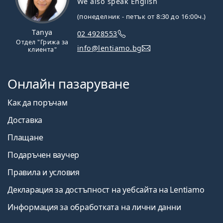
We also speak English
(понеделник - петък от 8:30 до 16:00ч.)
Tanya
02 4928553
Отдел "Грижа за
info@lentiamo.bg
клиента"
Онлайн пазаруване
Как да поръчам
Доставка
Плащане
Подаръчен ваучер
Правила и условия
Декларация за достъпност на уебсайта на Lentiamo
Информация за обработката на лични данни