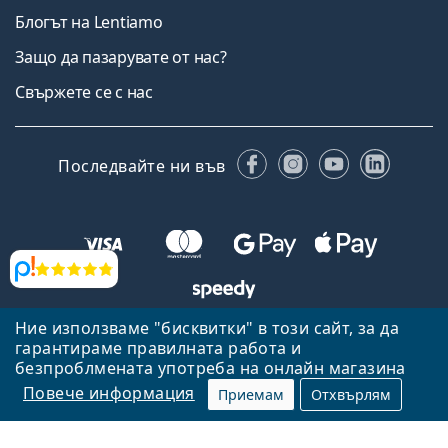
Блогът на Lentiamo
Защо да пазарувате от нас?
Свържете се с нас
Facebook
Instagram
YouTube
Linked
Последвайте ни във
Прегледи
Ние използваме "бисквитки" в този сайт, за да
Назад към началната страница
Нагоре
гарантираме правилната работа и
Lentiamo.bg е собственост и се управлява от Lentiamo s.r.o.,
безпроблмената употреба на онлайн магазина
Република Чехия
Тук сме за вас в продължение на 18 години.
Повече информация
Приемам
Отхвърлям