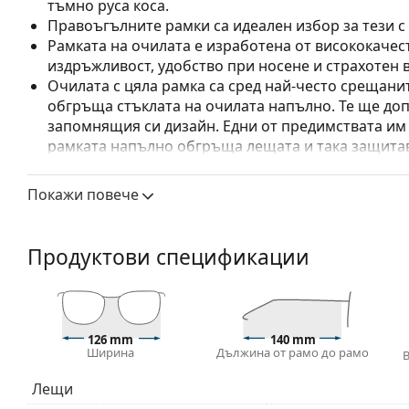
тъмно руса коса.
Правоъгълните рамки са идеален избор за тези с
Рамката на очилата е изработена от висококачес
издръжливост, удобство при носене и страхотен 
Очилата с цяла рамка са сред най-често срещанит
обгръща стъклата на очилата напълно. Те ще до
запомнящия си дизайн. Едни от предимствата им 
рамката напълно обгръща лещата и така защитав
за всички лещи, включително тези с по-висока о
Покажи повече
Аксесоари
Доставяме диоптричните очила в оригиналния им
или торбичката и дизайнът могат да варират.
Продуктови спецификации
Кърпичката за почистване, доставяна с очилата, 
модели могат да бъдат доставяни с торбичка от п
Разгледайте пълната ни гама
очила
, за да намерит
ръководство за очила
, ако имате нужда от помощ с 
126 mm
140 mm
Ширина
Дължина от рамо до рамо
Това е медицинско устройство. Прочетете инструкц
Лещи