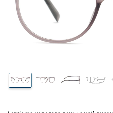
126 mm
Ширина
Ширин
на стъкл
38 mm
52 mm
Височина на стъклото
Ширина на стъклото