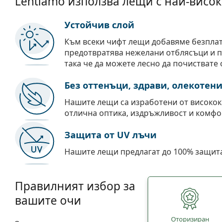
Lentiamo използва лещи с най-висок
Устойчив слой
Към всеки чифт лещи добавяме безпла
предотвратява нежелани отблясъци и пр
така че да можете лесно да почиствате 
Без оттенъци, здрави, олекотен
Нашите лещи са изработени от високок
отлична оптика, издръжливост и комфо
Защита от UV лъчи
Нашите лещи предлагат до 100% защита
Правилният избор за
вашите очи
Oторизиран