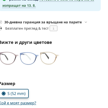
изпращат на
13. 8.
30-дневна гаранция за връщане на парите
Безплатен преглед & тест
i
Вижте и други цветове
Изберете параметри
Размер
S (52 mm)
Кой е моят размер?