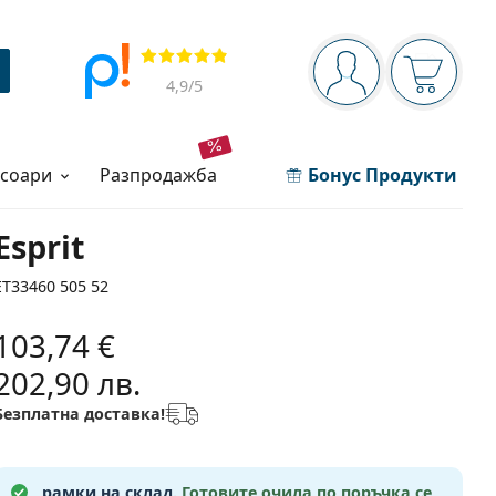
Navigation panel
Прегледи
Вие сте вписани 
Кошница
4,9
/5
есоари
разпродажба
Бонус Продукти
Esprit
ET33460 505 52
103,74 €
202,90 лв.
Безплатна доставка!
рамки на склад.
Готовите очила по поръчка се