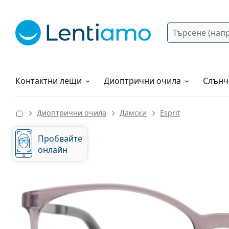
Търсене
Вход
Web навигация
Разтвори
Как да поръчам?
Контактни лещи
Диоптрични очила
Слънч
Диоптрични очила
Дамски
Esprit
Пробвайте
онлайн