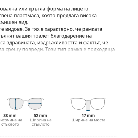
 овална или кръгла форма на лицето.
твена пластмаса, която предлага висока
външен вид.
е видове. За тях е характерно, че рамката
пълнят вашия тоалет благодарение на
са здравината, издръжливостта и фактът, че
а срещу повреди. Този тип рамка е подходяща
птична мощност.
 калъф/текстилна торбичка. Цветът на калъфа
е идеална за почистване и грижа за тях. Някои
лат вместо с кърпа.
е повече модели или разгледайте нашето
избора.
38 mm
52 mm
17 mm
Височина на
Ширина на
Ширина на моста
иите преди употреба.
стъклото
стъклото