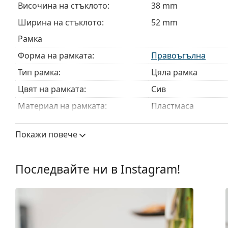
Височина на стъклото:
38 mm
Ширина на стъклото:
52 mm
Рамка
Форма на рамката:
Правоъгълна
Тип рамка:
Цяла рамка
Цвят на рамката:
Сив
Материал на рамката:
Пластмаса
Размер:
S
Покажи повече
Ширина:
126 mm
Дължина от рамо до рамо:
140 mm
Последвайте ни в Instagram!
Ширина на моста:
17 mm
Тегло:
85 гр.
Регулируеми подложки за нос:
Не
Флексибилни панти:
Не