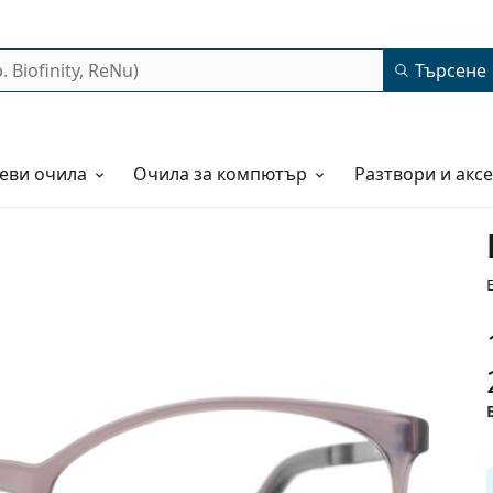
Търсене
еви очила
Очила за компютър
Разтвори и акс