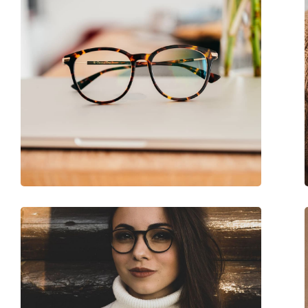
Аксесоари
Кутия:
Да
Кърпичка за почистване:
Да
Други
Пол:
Дамски
Категория:
Диоптрични очила
Марка:
Esprit
Код:
ET33460 505 52