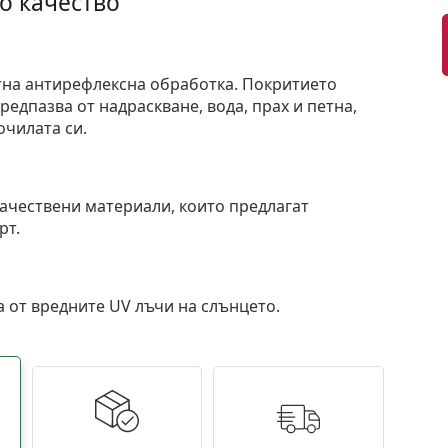
о качество
тна антирефлексна обработка. Покритието
едпазва от надраскване, вода, прах и петна,
очилата си.
и
ачествени материали, които предлагат
рт.
 от вредните UV лъчи на слънцето.