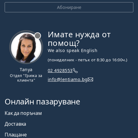
Абониране
Имате нужда от
Извън линия
помощ?
We also speak English
(понеделник - петък от 8:30 до 16:00ч.)
Tanya
02 4928553
Отдел "Грижа за
info@lentiamo.bg
клиента"
Онлайн пазаруване
Как да поръчам
Доставка
Плащане