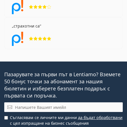
Рейтинг 4 от 5
страхотни са
Рейтинг 5 от 5
Пазарувате за първи път в Lentiamo? Вземете
50 бонус точки за абонамент за нашия
бюлетин и изберете безплатен подарък с
първата си поръчка.
Имейл
Съгласявам се личните ми данни
да бъдат обработвани
с цел изпращане на бизнес съобщения