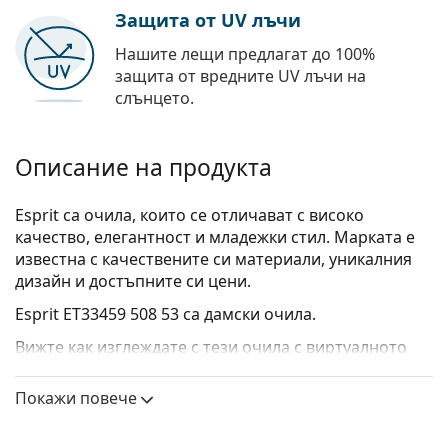
Защита от UV лъчи
Нашите лещи предлагат до 100%
защита от вредните UV лъчи на
слънцето.
Описание на продукта
Esprit са очила, които се отличават с високо
качество, елегантност и младежки стил. Марката е
известна с качествените си материали, уникалния
дизайн и достъпните си цени.
Esprit ET33459 508 53
са дамски очила.
Вижте как изглеждате с тези очила с виртуалното
огледало на Lentiamo.
Покажи повече
Диоптрични очила – рамки
Зеленият цвят на рамката идеално съвпада с