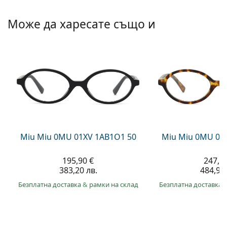
Persol
Може да харесате също и
Prada
Всички марки
Miu Miu 0MU 01XV 1AB1O1 50
Miu Miu 0MU 01
195,90 €
247,9
383,20 лв.
484,90 
Безплатна доставка
&
рамки на склад
Безплатна доставка