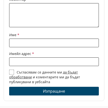
Регулируеми
Не
подложки за
нос:
Флексибилни
Не
панти:
Клип-он:
Не
Име
*
Аксесоари
Кутия:
Да
Имейл адрес
*
Кърпичка за
Да
почистване:
Други
Съгласявам се данните ми
да бъдат
обработвани
и коментарите ми да бъдат
Пол:
Дамски
публикувани в уебсайта
Категория:
Диоптрични очила
Изпращане
Марка:
Esprit
Код:
ET33459 508 53