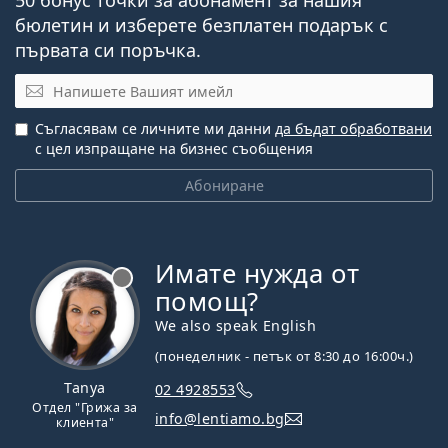
50 бонус точки за абонамент за нашия
бюлетин и изберете безплатен подарък с
първата си поръчка.
Имейл
Съгласявам се личните ми данни
да бъдат обработвани
с цел изпращане на бизнес съобщения
Абониране
Имате нужда от
Извън линия
помощ?
We also speak English
(понеделник - петък от 8:30 до 16:00ч.)
Tanya
02 4928553
Отдел "Грижа за
info@lentiamo.bg
клиента"