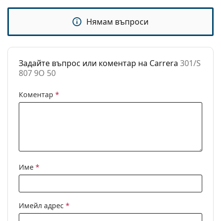
почистване:
Нямам въпроси
Други
Пол:
Unisex
Категория:
Слънчеви очила
Задайте въпрос или коментар на Carrera
301/S
807 9O 50
Марка:
Carrera
Предназначение:
Мода
Коментар
*
Код:
301/S 807 9O 50
Име
*
Имейл адрес
*