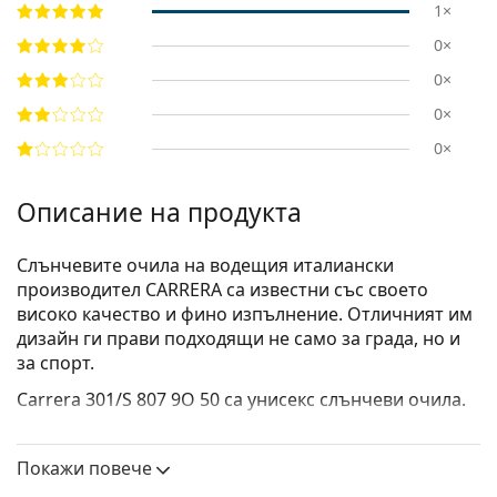
1×
0×
0×
0×
0×
Описание на продукта
Слънчевите очила на водещия италиански
производител C­ARRERA са известни със своето
високо качество и фино изпълнение. Отличният им
дизайн ги прави подходящи не само за града, но и
за спорт.
Carrera 301/S 807 9O 50
са унисекс слънчеви очила.
Вижте как изглеждате с тези слънчеви очила с
виртуалното огледало на Lentiamo.
Покажи повече