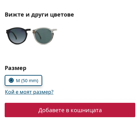
Persol
Вижте и други цветове
Prada
Всички марки
Изберете параметри
Размер
M (50 mm)
Кой е моят размер?
Добавете в кошницата