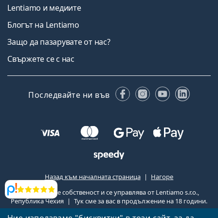
Lentiamo и медиите
Блогът на Lentiamo
Защо да пазарувате от нас?
Свържете се с нас
Facebook
Instagram
YouTube
Linked
Последвайте ни във
Назад към началната страница
Нагоре
Lentiamo.bg е собственост и се управлява от Lentiamo s.r.o.,
Прегледи
Република Чехия
Тук сме за вас в продължение на 18 години.