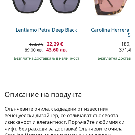
Persol
Prada
Всички марки
Lentiamo Petra Deep Black
Carolina Herrera C
55
22,29 €
189,9
45,50 €
43,60 лв.
371,40 
89,00 лв.
Безплатна доставка
&
в наличност
Безплатна доставк
Описание на продукта
Слънчевите очила, създадени от известния
венецуелски дизайнер, се отличават със своята
изисканост и елегантност. Поръчайте любимия си
чифт, без разходи за доставка! Слънчевите очила