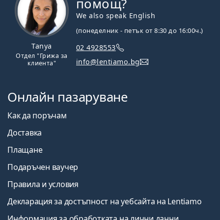
помощ?
We also speak English
(понеделник - петък от 8:30 до 16:00ч.)
Tanya
02 4928553
Отдел "Грижа за
info@lentiamo.bg
клиента"
Онлайн пазаруване
Как да поръчам
Доставка
Плащане
Подаръчен ваучер
Правила и условия
Декларация за достъпност на уебсайта на Lentiamo
Информация за обработката на лични данни