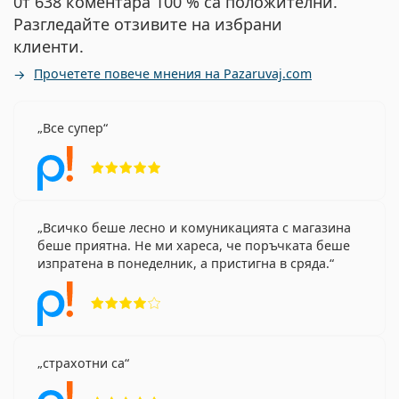
0т 638 коментара 100 % са положителни.
Разгледайте отзивите на избрани
клиенти.
Прочетете повече мнения на Pazaruvaj.com
Все супер
Рейтинг 5 от 5
Всичко беше лесно и комуникацията с магазина
беше приятна. Не ми хареса, че поръчката беше
изпратена в понеделник, а пристигна в сряда.
Рейтинг 4 от 5
страхотни са
Рейтинг 5 от 5