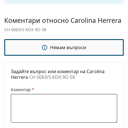
подложки за нос:
Флексибилни
Не
Коментари относно Carolina Herrera
панти:
CH 0063/S KDX 9O 58
Аксесоари
Кутия:
Да
Нямам въпроси
Кърпичка за
Да
почистване:
Други
Задайте въпрос или коментар на Carolina
Пол:
Дамски
Herrera
CH 0063/S KDX 9O 58
Категория:
Слънчеви очила
Коментар
*
Марка:
Carolina Herrera
Предназначение:
Мода
Код:
CH 0063/S KDX 9O 58