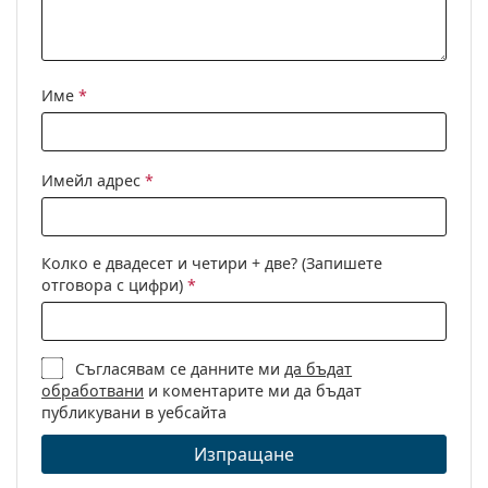
Флексибилни
Не
панти:
Аксесоари
Име
*
Кутия:
Да
Кърпичка за
Да
почистване:
Имейл адрес
*
Други
Пол:
Дамски
Колко е двадесет и четири + две? (Запишете
Категория:
Слънчеви очила
отговора с цифри)
*
Марка:
Bvlgari
Предназначение:
Мода
Съгласявам се данните ми
да бъдат
Код:
BV8245 55088H 55
обработвани
и коментарите ми да бъдат
публикувани в уебсайта
Изпращане