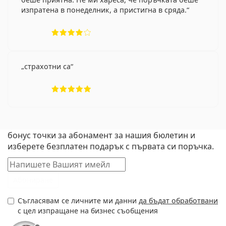
изпратена в понеделник, а пристигна в сряда.
Рейтинг 4 от 5
страхотни са
Рейтинг 5 от 5
Пазарувате за първи път в Lentiamo? Вземете 50
бонус точки за абонамент за нашия бюлетин и
изберете безплатен подарък с първата си поръчка.
Имейл
Абониране
Съгласявам се личните ми данни
да бъдат обработвани
с цел изпращане на бизнес съобщения