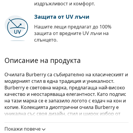
издръжливост и комфорт.
Защита от UV лъчи
Нашите лещи предлагат до 100%
защита от вредните UV лъчи на
слънцето.
Описание на продукта
Oчилата Burberry са събирателно на класическият и
модерният стил в една традиция и уникалност.
Burberry е световна марка, предлагаща най-високо
качество и неостаряваща елегантност. Като подпис
на тази марка се е запазило логото с ездач на кон и
копие. Колекцията диоптрични очила Burberry е
уникална със своя дизайн, стил и широк избор от
цветове, правейки моделите подходящи за всеки
повод.
Покажи повече