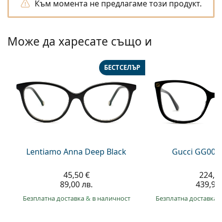
Gucci
Към момента не предлагаме този продукт.
Всички разтвори
На лин
Всички марки
Persol
Може да харесате също и
Prada
Всички марки
БЕСТСЕЛЪР
Lentiamo Anna Deep Black
Gucci GG002
45,50 €
224,9
89,00 лв.
439,90 
Безплатна доставка
&
в наличност
Безплатна доставка