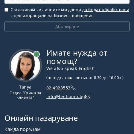
Съгласявам се личните ми данни
да бъдат обработвани
с цел изпращане на бизнес съобщения
Абониране
Имате нужда от
На линия
помощ?
We also speak English
(понеделник - петък от 8:30 до 16:00ч.)
Tanya
02 4928553
Отдел "Грижа за
info@lentiamo.bg
клиента"
Онлайн пазаруване
Как да поръчам