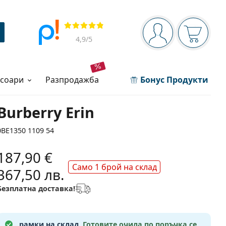
Navigation panel
Прегледи
Вие сте вписани 
Кошница
4,9
/5
есоари
разпродажба
Бонус Продукти
Burberry Erin
0BE1350 1109 54
187,90 €
Само 1 брой на склад
367,50 лв.
Безплатна доставка!
рамки на склад.
Готовите очила по поръчка се