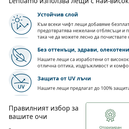
Lentiamo използва лещи с най-висок
Устойчив слой
Към всеки чифт лещи добавяме безпла
предотвратява нежелани отблясъци и пр
така че да можете лесно да почиствате 
Без оттенъци, здрави, олекотен
Нашите лещи са изработени от високок
отлична оптика, издръжливост и комфо
Защита от UV лъчи
Нашите лещи предлагат до 100% защита
Правилният избор за
вашите очи
Oторизиран