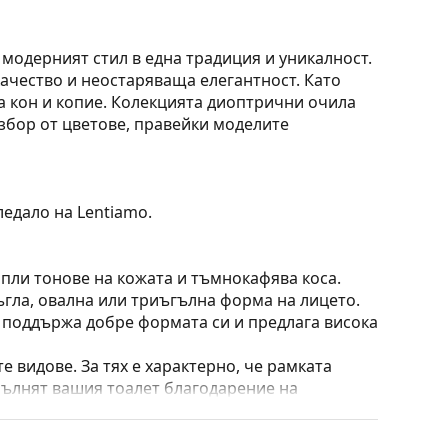
 модерният стил в една традиция и уникалност.
качество и неостаряваща елегантност. Като
на кон и копие. Колекцията диоптрични очила
избор от цветове, правейки моделите
ледало на Lentiamo.
опли тонове на кожата и тъмнокафява коса.
ъгла, овална или триъгълна форма на лицето.
о поддържа добре формата си и предлага висока
е видове. За тях е характерно, че рамката
пълнят вашия тоалет благодарение на
са здравината, издръжливостта и фактът, че
а срещу повреди. Този тип рамка е подходяща