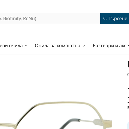
Търсене
еви очила
Очила за компютър
Разтвори и акс