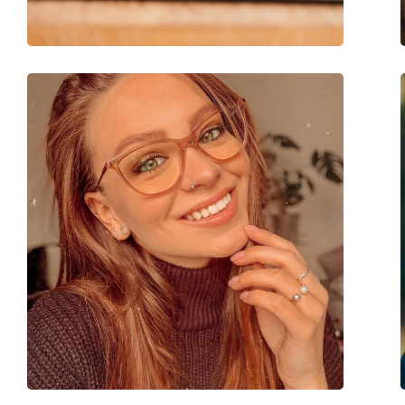
Марка:
Burberry
Код:
0BE1350 1109 54