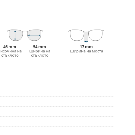
птична мощност.
 преместване на позицията и комфортното
адаптират към формата на носа и по този начин
ирането на подложките за нос винаги трябва да
ти повреда или счупване, причинени от
46 mm
54 mm
17 mm
Височина на
Ширина на
Ширина на моста
 калъф/текстилна торбичка. Цветът на калъфа
стъклото
стъклото
е идеална за почистване и грижа за тях. Някои
лат вместо с кърпа.
е повече модели или разгледайте нашето
избора.
иите преди употреба.