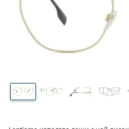
133 mm
Ширина
Ширин
на стъкл
46 mm
54 mm
Височина на стъклото
Ширина на стъклото