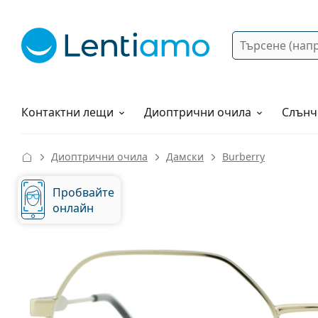
Търсене
Вход
Web навигация
Разтвори
Как да поръчам?
Контактни лещи
Диоптрични очила
Слънч
Диоптрични очила
Дамски
Burberry
Пробвайте
онлайн