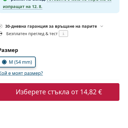
изпращат на
12. 8.
30-дневна гаранция за връщане на парите
Безплатен преглед & тест
i
Изберете параметри
Размер
M (54 mm)
Кой е моят размер?
Изберете стъкла от
14,82 €