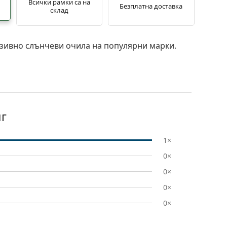
Всички рамки са на
Безплатна доставка
склад
зивно слънчеви очила на популярни марки.
г
1×
0×
0×
0×
0×