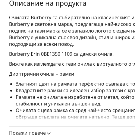
Описание на продукта
Oчилата Burberry са събирателно на класическият и
Burberry е световна марка, предлагаща най-високо 
подпис на тази марка се е запазило логото с ездач 
Burberry е уникална със своя дизайн, стил и широк 
подходящи за всеки повод.
Burberry Erin 0BE1350 1109
са дамски очила.
Вижте как изглеждате с тези очила с виртуалното ог
Диоптрични очила – рамки
Златният цвят на рамката перфектно съвпада с т
Квадратните рамки са идеален избор за тези с кр
Рамката на очилата е изработена от метал, койт
стабилност и уникален външен вид.
Очилата с цяла рамка са сред най-често срещанит
обгръща стъклата на очилата напълно. Те ще до
запомнящия си дизайн. Едни от предимствата им 
рамката напълно обгръща лещата и така защитав
Покажи повече