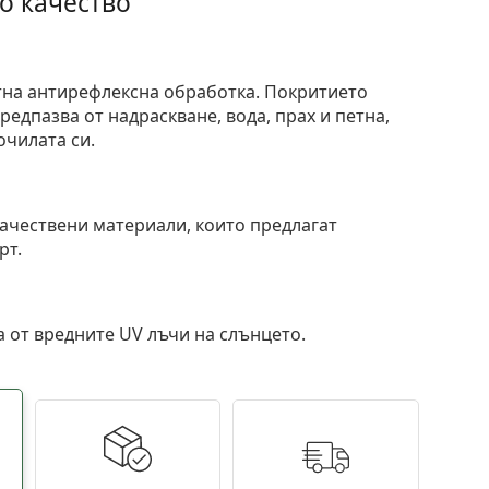
о качество
тна антирефлексна обработка. Покритието
едпазва от надраскване, вода, прах и петна,
очилата си.
и
ачествени материали, които предлагат
рт.
 от вредните UV лъчи на слънцето.