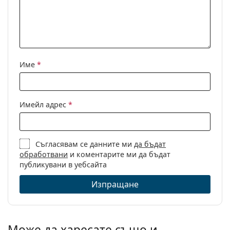
Код:
BV1126S 002 58
С възможност за
Да
диоптри:
Име
*
Имейл адрес
*
Съгласявам се данните ми
да бъдат
обработвани
и коментарите ми да бъдат
публикувани в уебсайта
Изпращане
Може да харесате също и