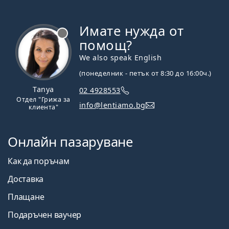
Имате нужда от
Извън линия
помощ?
We also speak English
(понеделник - петък от 8:30 до 16:00ч.)
Tanya
02 4928553
Отдел "Грижа за
info@lentiamo.bg
клиента"
Онлайн пазаруване
Как да поръчам
Доставка
Плащане
Подаръчен ваучер