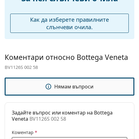
Тегло:
280 гр.
Регулируеми
Да
Как да изберете правилните
подложки за нос:
слънчеви очила.
Флексибилни
Не
панти:
Аксесоари
Коментари относно Bottega Veneta
Кутия:
Да
BV1126S 002 58
Кърпичка за
Да
почистване:
Нямам въпроси
Други
Пол:
Мъжки
Категория:
Слънчеви очила
Задайте въпрос или коментар на Bottega
Veneta
BV1126S 002 58
Марка:
Bottega Veneta
Предназначение:
Мода
Коментар
*