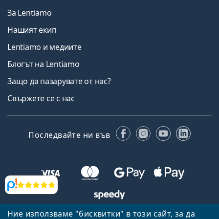
За Lentiamo
Нашият екип
Lentiamo и медиите
Блогът на Lentiamo
Защо да пазарувате от нас?
Свържете се с нас
Facebook
Instagram
YouTube
Linked
Последвайте ни във
Прегледи
Ние използваме "бисквитки" в този сайт, за да
Назад към началната страница
Нагоре