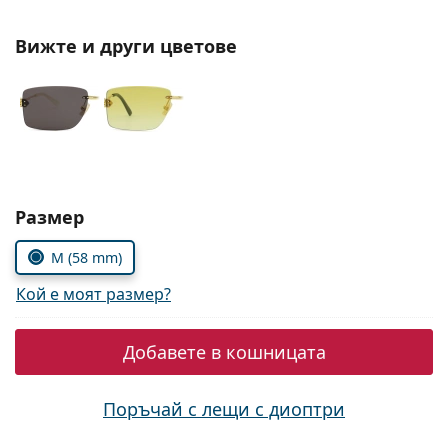
Persol
Вижте и други цветове
Prada
Всички марки
Изберете параметри
Размер
M (58 mm)
Кой е моят размер?
Добавете в кошницата
Поръчай с лещи с диоптри