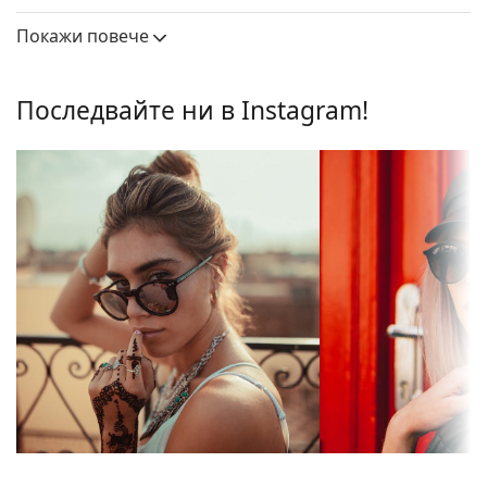
Височина на
Ширина на
Ширина на моста
предлага висока стабилност и уникален
стъклото
стъклото
Покажи повече
външен вид.
Лещи
Регулируемите подложки за нос позволяват леки
промени в позицията и прилягането на очилата,
Поляризирани:
Не
Последвайте ни в Instagram!
за да осигурят по-голям комфорт. Регулирането
Огледални:
Не
на подложките за нос винаги трябва да се
извършва от опитен оптик, за да се предотврати
Градиентни:
Да
повреда или счупване.
Фотохромни:
Не
Слънчеви очила – стъкла
Пропускливост
Средно тъмен филтър,
Сините лещи подобряват контраста и свеждат до
на лещите &
подходящ за нормални летни
минимум отраженията на светлината. За
Категория на
дни — филтър категория 2
играчите на тенис лещите помагат да се
филтъра:
подчертае контрастът на цветовете на топката
Цвят на лещата:
Син
на различен фон.
Слънчевите очила имат
градиентни лещи
, с
Височина на
45 mm
постепенно оцветяване от горе надолу, като
стъклото:
долната част на лещите е най-светла. Най-
Ширина на
59 mm
тъмният оттенък в горната част позволява
стъклото:
филтриране на пряката слънчева светлина, а по-