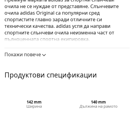
очила не се нуждае от представяне. Слънчевите
очила adidas Original са популярни сред
спортистите главно заради отличните си
технически качества. adidas успя да направи
спортните слънчеви очила неизменна част от
пълноценната спортна екипировка.
Adidas Originals OR0001/S 33W 59
са дамски
Покажи повече
слънчеви очила.
Вижте как изглеждате с тези слънчеви очила с
виртуалното огледало на Lentiamo.
Продуктови спецификации
Слънчеви очила – рамки
Златният цвят на рамката перфектно съвпада с
топли тонове на кожата и тъмнокафява коса.
142 mm
140 mm
Кръглите рамки за слънчеви очила
са идеален
Ширина
Дължина на рамото
избор за тези с квадратна или овална форма на
лицето.
Рамката на слънчевите очила е изработена от
метал, който поддържа добре формата си и
45 mm
59 mm
12 mm