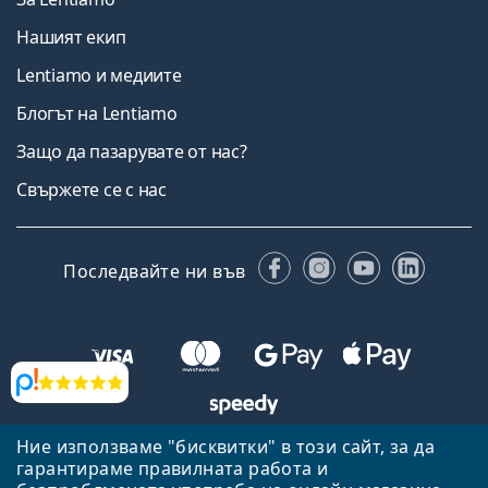
Нашият екип
Lentiamo и медиите
Блогът на Lentiamo
Защо да пазарувате от нас?
Свържете се с нас
Facebook
Instagram
YouTube
Linked
Последвайте ни във
Прегледи
Ние използваме "бисквитки" в този сайт, за да
Назад към началната страница
Нагоре
гарантираме правилната работа и