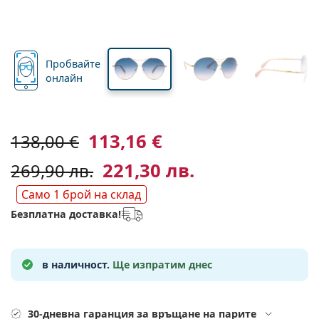
Подходящи за пътуване
Форма на рамка
Нови попълнения
Регулярна доставка на лещи
стъклото
стъклото
Кутии
Air Optix
Форма на рамка
Цветни
Lentiamo
За продължително носене
Очила за компютър
Разпродажба
Вид
Специални оферти
Дамски
Мъжки
Детски
Аксесоари
Четворни опаковки
Видове стъкла
За твърди контактни лещи
Квадратна
Разпродажба
Подаръчен ваучер
Идеи и съвети
Lenjoy
Квадратна
Опаковки с контактни лещи
Ray-Ban
Очила за геймъри
Екологични
Форма на рамка
Нови попълнения
Марка
Огледални
За меки контактни лещи
Правоъгълна
Екологични
Разтвори
–
Вид
Пробвайте
Всички диоптрични очила
Пазаруване на очила онлайн
разпродажба
Soflens
Правоъгълна
Vogue
Клип-он
Марка
Подаръчен ваучер
Квадратна
Лимитирана колекция
онлайн
Предназначение
Lentiamo
Поляризирани
Физиологичен разтвор
Кръгла
Подаръчен ваучер
Разтвори –
Обем
Мултифункционални
Наръчник за покупка на очила
Purevision
Кръгла
Esprit
Идеи и съвети
Очила за четене
Lentiamo
Правоъгълна
Разпродажба
Идеи и съвети
Спорт
Бонус Продукти
Ray-Ban
Фотохромни
Всички разтвори
Pilot
Разтвори –
Мултиопаковки
50 - 120 мл
Пероксид
Измерете зеничното си разстояние
Proclear
Pilot
Всички очила за компютър
Polaroid
Наръчник за покупка на очила
Слънчеви очила за четене
Izipizi
Кръгла
113,16 €
Екологични
138,00 €
Всички слънчеви очила
Наръчник за слънчеви очила
Мода
Polaroid
Градиентни
Аксесоари за очила
Двойни опаковки
Cat Eye
225 - 500 мл
Без консерванти
Ръководство за слънчеви очила с рецепта
Clariti
Cat Eye
Как да поръчам?
Emporio Armani
Очила за четене за компютър
Очила за четене за компютър
Ray-Ban
Cat Eye
221,30 лв.
Подаръчен ваучер
269,90 лв.
Ръководство за спортни слънчеви очила
Fit over
Meller
Контактни лещи
Верижки за очила
Тройни опаковки
Подходящи за пътуване
Наръчник за подаръци
Precision
Armani Exchange
Наръчник за подаръци
Всички марки
Само 1 брой на склад
Начини на доставка
Ръководство за детски слънчеви очила
Имате нужда от помощ?
Слънчеви очила за четене
Специални оферти
Oakley
Кутии
Калъфи за очила
Четворни опаковки
За твърди контактни лещи
Безплатна доставка!
We also speak English
Total
Hugo Boss
Офиси за доставка
Ръководство за слънчеви очила с рецепта
Всички аксесоари
Слънчевите очила с диоптър
Подаръчен ваучер
(понеделник - петък от 8:30 до 16:00ч.)
Michael Kors
Козметика
Други аксесоари
За меки контактни лещи
info@lentiamo.bg
Michael Kors
Начини на плащане
Наръчник за подаръци
в наличност.
Ще изпратим днес
Emporio Armani
Капки за очи
Физиологичен разтвор
02 4928553
Marc Jacobs
Бонус схема
Gucci
Всички разтвори
Извън 
Всички марки
30-дневна гаранция за връщане на парите