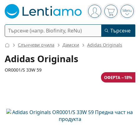
Navigation panel
Вие сте вписани в
Кошницата 
Отво
Търсене
Търсене
Вход
Web навигация
Слънчеви очила
Дамски
Adidas Originals
Контактни лещи
Adidas Originals
Период на ползване
OR0001/S 33W 59
Разтвори
ОФЕРТА −18%
Вид
Еднодневни
Вид
Диоптрични очила
Марка
Сферични и асферични
Седмични
Обем
Мултифункционални
142 mm
140 mm
Аксесоари
Acuvue
Торични за астигматизъм
Двуседмични
59
12
140
Вид
Ширина
Дължина на рамото
Специални оферти
Дамски
Мъжки
Детски
Слънчеви очила
Мултиопаковки
50 - 120 мл
Пероксид
Идеи и съвети
Разтвори
Biofinity
Мултифокални за пресбиопия
Месечни
Предназначение
Нови попълнения
Ширина
Ширина
Дължина
Двойни опаковки
225 - 500 мл
Без консерванти
Вид
Специални оферти
Дамски
Мъжки
Детски
Всички лещи
Как да пазаруваме лещи онлайн
на стъклото
на моста
на рамото
Очила за компютър
Капки за очи
Dailies
Силикон-хидрогелови
Марка
Тримесечни
Диоптрични очила
Лимитирана колекция
45 mm
59 mm
12 mm
Тройни опаковки
Височина на
Ширина на
Ширина на моста