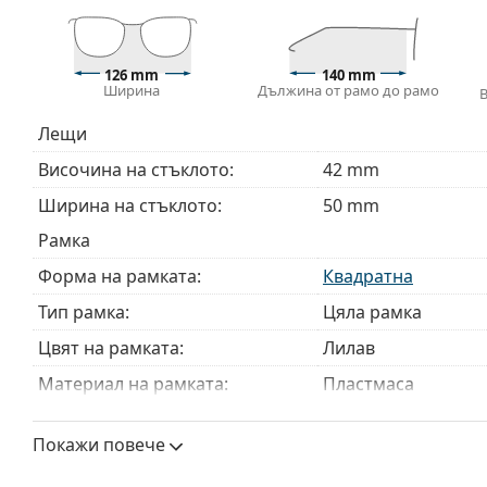
Кърпичката за почистване, доставяна с очилата, 
модели могат да бъдат доставяни с торбичка от п
Разгледайте пълната ни гама
очила
, за да намерит
126 mm
140 mm
Ширина
Дължина от рамо до рамо
ръководство за очила
, ако имате нужда от помощ с 
Това е медицинско устройство. Прочетете инструкц
Лещи
Височина на стъклото:
42 mm
Ширина на стъклото:
50 mm
Рамка
Форма на рамката:
Квадратна
Тип рамка:
Цяла рамка
Цвят на рамката:
Лилав
Материал на рамката:
Пластмаса
Размер:
S
Покажи повече
Ширина:
126 mm