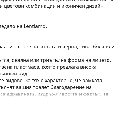
ни цветови комбинации и иконичен дизайн.
ледало на Lentiamo.
адни тонове на кожата и черна, сива, бяла или
ъгла, овална или триъгълна форма на лицето.
твена пластмаса, която предлага висока
външен вид.
е видове. За тях е характерно, че рамката
пълнят вашия тоалет благодарение на
са здравината, издръжливостта и фактът, че
а срещу повреди. Този тип рамка е подходяща
птична мощност.
 калъф/текстилна торбичка. Цветът на калъфа