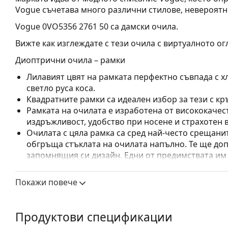
Vogue съчетава много различни стилове, невероят
Vogue 0VO5356 2761 50
са дамски очила.
Вижте как изглеждате с тези очила с виртуалното ог
Диоптрични очила – рамки
Лилавият цвят на рамката перфектно съвпада с хл
светло руса коса.
Квадратните рамки са идеален избор за тези с кр
Рамката на очилата е изработена от висококачес
издръжливост, удобство при носене и страхотен 
Очилата с цяла рамка са сред най-често срещанит
обгръща стъклата на очилата напълно. Те ще до
запомнящия си дизайн. Едни от предимствата им 
рамката напълно обгръща лещата и така защитав
за всички лещи, включително тези с по-висока о
Покажи повече
Аксесоари
Доставяме диоптричните очила в оригиналния им
Продуктови спецификации
или торбичката и дизайнът могат да варират.