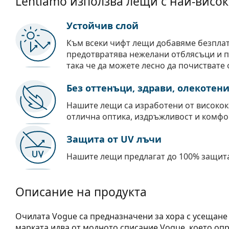
Lentiamo използва лещи с най-висок
Устойчив слой
Към всеки чифт лещи добавяме безпла
предотвратява нежелани отблясъци и пр
така че да можете лесно да почиствате 
Без оттенъци, здрави, олекотен
Нашите лещи са изработени от високок
отлична оптика, издръжливост и комфо
Защита от UV лъчи
Нашите лещи предлагат до 100% защита
Описание на продукта
Очилата Vogue са предназначени за хора с усещане 
марката идва от модното списание Vogue, което опр