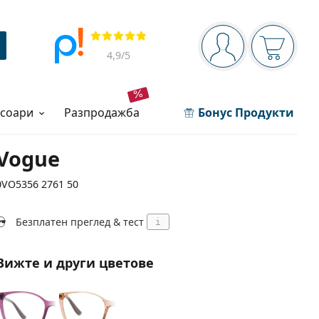
Navigation panel
Прегледи
Вие сте вписани 
Кошница
4,9
/5
есоари
разпродажба
Бонус Продукти
Vogue
0VO5356 2761 50
Безплатен преглед & тест
i
Вижте и други цветове