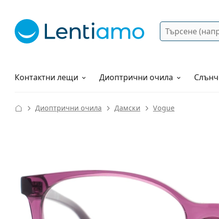
Търсене
Вход
Web навигация
Разтвори
Как да поръчам?
Контактни лещи
Диоптрични очила
Слънч
Диоптрични очила
Дамски
Vogue