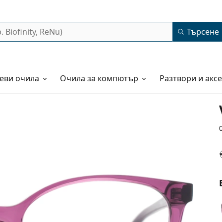
Търсене
еви очила
Очила за компютър
Разтвори и акс