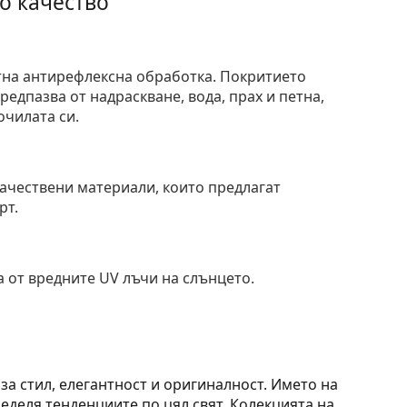
о качество
тна антирефлексна обработка. Покритието
едпазва от надраскване, вода, прах и петна,
очилата си.
и
ачествени материали, които предлагат
рт.
 от вредните UV лъчи на слънцето.
за стил, елегантност и оригиналност. Името на
еделя тенденциите по цял свят. Колекцията на