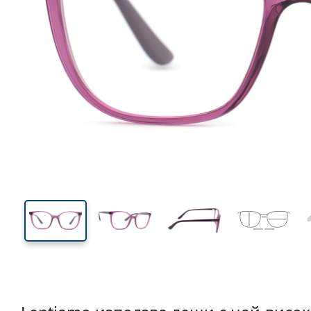
126 mm
Ширина
Ширин
на стъкл
42 mm
50 mm
Височина на стъклото
Ширина на стъклото