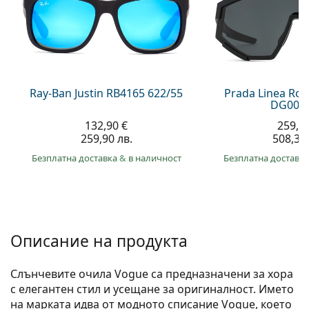
Gucci
Всички разтвори
На лин
Всички марки
Persol
Prada
Всички марки
Ray-Ban Justin RB4165 622/55
Prada Linea Ro
DG006F
132,90 €
259,9
259,90 лв.
508,30 
Безплатна доставка
&
в наличност
Безплатна доставк
Описание на продукта
Слънчевите очила Vogue са предназначени за хора
с елегантен стил и усещане за оригиналност. Името
на марката идва от модното списание Vogue, което