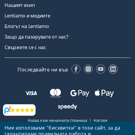
Нашият екип
Lentiamo и медиите
Блогът на Lentiamo
Защо да пазарувате от нас?
Свържете се с нас
Facebook
Instagram
YouTube
Linked
Последвайте ни във
Прегледи
Назад към началната страница
Нагоре
Ние използваме "бисквитки" в този сайт, за да
Lentiamo.bg е собственост и се управлява от Lentiamo s.r.o.,
гарантираме правилната работа и