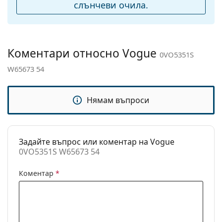
подложки за нос:
слънчеви очила.
Аксесоари
Кутия:
Да
Кърпичка за
Да
Коментари относно Vogue
0VO5351S
почистване:
W65673 54
Други
Пол:
Мъжки
Нямам въпроси
Категория:
Слънчеви очила
Марка:
Vogue
Задайте въпрос или коментар на Vogue
Предназначение:
Мода
0VO5351S W65673 54
Код:
0VO5351S W65673 54
Коментар
*