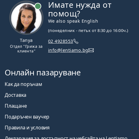
Имате нужда от
На линия
помощ?
We also speak English
(понеделник - петък от 8:30 до 16:00ч.)
Tanya
02 4928553
Отдел "Грижа за
info@lentiamo.bg
клиента"
Онлайн пазаруване
Как да поръчам
Доставка
Плащане
Подаръчен ваучер
Правила и условия
Декларация за достъпност на уебсайта на Lentiamo