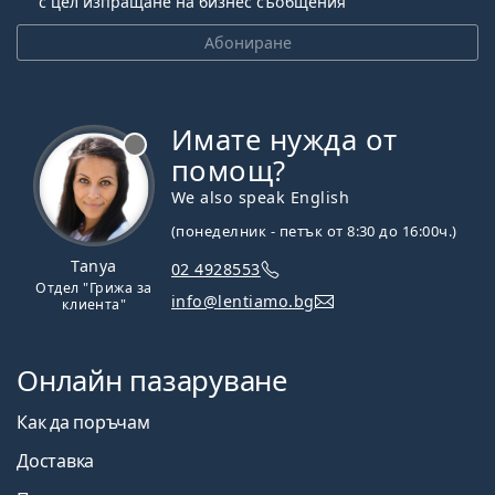
с цел изпращане на бизнес съобщения
Абониране
Имате нужда от
Извън линия
помощ?
We also speak English
(понеделник - петък от 8:30 до 16:00ч.)
Tanya
02 4928553
Отдел "Грижа за
info@lentiamo.bg
клиента"
Онлайн пазаруване
Как да поръчам
Доставка