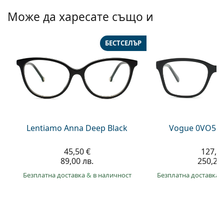
Persol
Може да харесате също и
Prada
БЕСТСЕЛЪР
Всички марки
Lentiamo Anna Deep Black
Vogue 0VO557
45,50 €
127,9
89,00 лв.
250,20 
Безплатна доставка
&
в наличност
Безплатна доставка