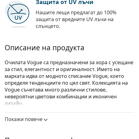
Защита от UV лъчи
Нашите лещи предлагат до 100%
защита от вредните UV лъчи на
слънцето.
Описание на продукта
Очилата Vogue са предназначени за хора с усещане
за стил, елегантност и оригиналност. Името на
марката идва от модното списание Vogue, което
определя тенденциите по цял свят. Колекцията на
Vogue съчетава много различни стилове,
невероятни цветови комбинации и иконичен
дизайн.
Vogue 0VO5334 W44
са дамски очила.
Покажи повече
Вижте как изглеждате с тези очила с виртуалното
огледало на Lentiamo.