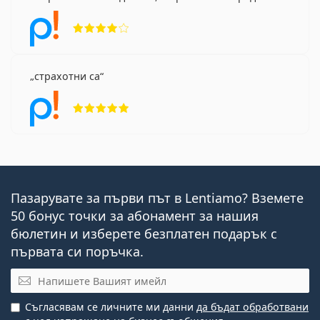
Рейтинг 4 от 5
страхотни са
Рейтинг 5 от 5
Пазарувате за първи път в Lentiamo? Вземете
50 бонус точки за абонамент за нашия
бюлетин и изберете безплатен подарък с
първата си поръчка.
Имейл
Съгласявам се личните ми данни
да бъдат обработвани